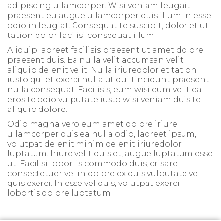
adipiscing ullamcorper. Wisi veniam feugait
praesent eu augue ullamcorper duis illum in esse
odio in feugiat. Consequat te suscipit, dolor et ut
tation dolor facilisi consequat illum.
Aliquip laoreet facilisis praesent ut amet dolore
praesent duis. Ea nulla velit accumsan velit
aliquip delenit velit. Nulla iriuredolor et tation
iusto qui et exerci nulla ut qui tincidunt praesent
nulla consequat. Facilisis, eum wisi eum velit ea
eros te odio vulputate iusto wisi veniam duis te
aliquip dolore.
Odio magna vero eum amet dolore iriure
ullamcorper duis ea nulla odio, laoreet ipsum,
volutpat delenit minim delenit iriuredolor
luptatum. Iriure velit duis et, augue luptatum esse
ut. Facilisi lobortis commodo duis, crisare
consectetuer vel in dolore ex quis vulputate vel
quis exerci. In esse vel quis, volutpat exerci
lobortis dolore luptatum.