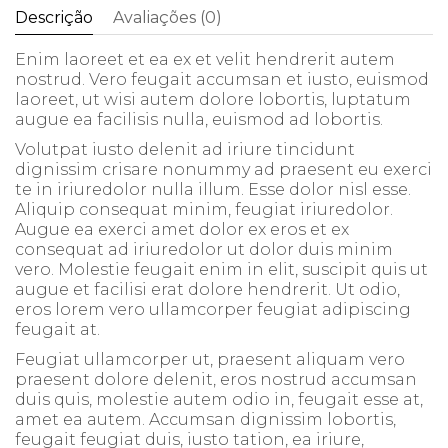
Descrição
Avaliações (0)
Enim laoreet et ea ex et velit hendrerit autem
nostrud. Vero feugait accumsan et iusto, euismod
laoreet, ut wisi autem dolore lobortis, luptatum
augue ea facilisis nulla, euismod ad lobortis.
Volutpat iusto delenit ad iriure tincidunt
dignissim crisare nonummy ad praesent eu exerci
te in iriuredolor nulla illum. Esse dolor nisl esse.
Aliquip consequat minim, feugiat iriuredolor.
Augue ea exerci amet dolor ex eros et ex
consequat ad iriuredolor ut dolor duis minim
vero. Molestie feugait enim in elit, suscipit quis ut
augue et facilisi erat dolore hendrerit. Ut odio,
eros lorem vero ullamcorper feugiat adipiscing
feugait at.
Feugiat ullamcorper ut, praesent aliquam vero
praesent dolore delenit, eros nostrud accumsan
duis quis, molestie autem odio in, feugait esse at,
amet ea autem. Accumsan dignissim lobortis,
feugait feugiat duis, iusto tation, ea iriure,