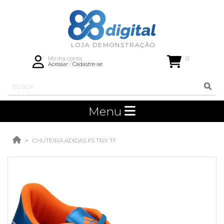
0
Minha conta
Acessar
/
Cadastre-se
Menu
CHUTEIRA ADIDAS F5 TRX TF