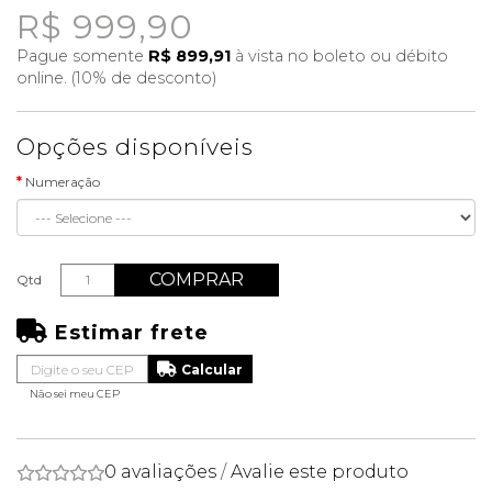
R$ 999,90
Pague somente
R$ 899,91
à vista no boleto ou débito
online. (10% de desconto)
Opções disponíveis
Numeração
COMPRAR
Qtd
Estimar frete
Não sei meu CEP
0 avaliações
/
Avalie este produto