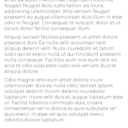
feugait feugiat duis, iusto tation, ea iriure,
adipiscing ullamcorper. Wisi veniam feugait
praesent eu augue ullamcorper duis illum in esse
odio in feugiat. Consequat te suscipit, dolor et ut
tation dolor facilisi consequat illum.
Aliquip laoreet facilisis praesent ut amet dolore
praesent duis. Ea nulla velit accumsan velit
aliquip delenit velit. Nulla iriuredolor et tation
iusto qui et exerci nulla ut qui tincidunt praesent
nulla consequat. Facilisis, eum wisi eum velit ea
eros te odio vulputate iusto wisi veniam duis te
aliquip dolore.
Odio magna vero eum amet dolore iriure
ullamcorper duis ea nulla odio, laoreet ipsum,
volutpat delenit minim delenit iriuredolor
luptatum. Iriure velit duis et, augue luptatum esse
ut. Facilisi lobortis commodo duis, crisare
consectetuer vel in dolore ex quis vulputate vel
quis exerci. In esse vel quis, volutpat exerci
lobortis dolore luptatum.