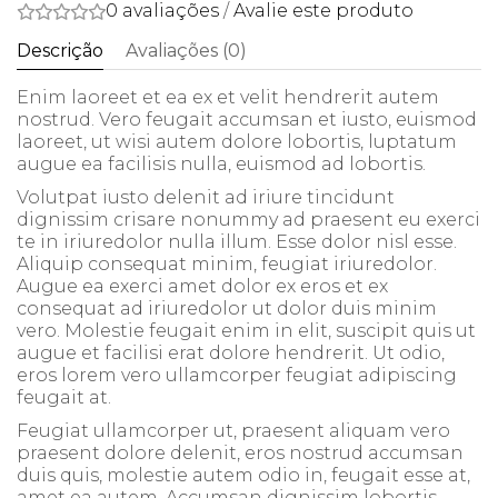
0 avaliações
/
Avalie este produto
Descrição
Avaliações (0)
Enim laoreet et ea ex et velit hendrerit autem
nostrud. Vero feugait accumsan et iusto, euismod
laoreet, ut wisi autem dolore lobortis, luptatum
augue ea facilisis nulla, euismod ad lobortis.
Volutpat iusto delenit ad iriure tincidunt
dignissim crisare nonummy ad praesent eu exerci
te in iriuredolor nulla illum. Esse dolor nisl esse.
Aliquip consequat minim, feugiat iriuredolor.
Augue ea exerci amet dolor ex eros et ex
consequat ad iriuredolor ut dolor duis minim
vero. Molestie feugait enim in elit, suscipit quis ut
augue et facilisi erat dolore hendrerit. Ut odio,
eros lorem vero ullamcorper feugiat adipiscing
feugait at.
Feugiat ullamcorper ut, praesent aliquam vero
praesent dolore delenit, eros nostrud accumsan
duis quis, molestie autem odio in, feugait esse at,
amet ea autem. Accumsan dignissim lobortis,