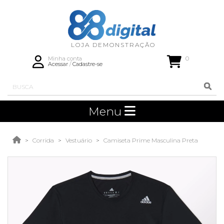
0
Minha conta
Acessar
/
Cadastre-se
Menu
Corrida
Vestuário
Camiseta Prime Masculina Preta