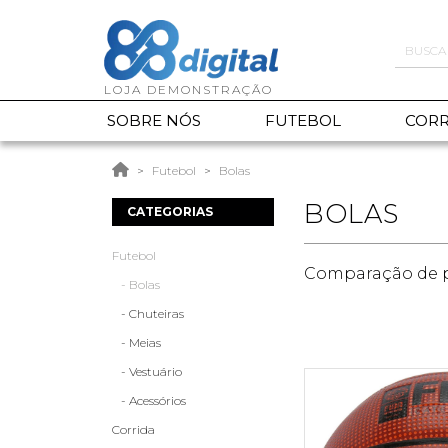
SOBRE NÓS
FUTEBOL
CORR
Futebol
Bolas
BOLAS
CATEGORIAS
Futebol
Comparação de p
- Bolas
- Chuteiras
- Meias
- Vestuário
- Acessórios
Corrida