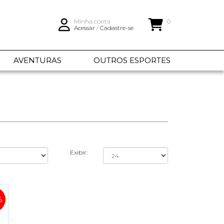
Minha conta
0
Acessar
/
Cadastre-se
AVENTURAS
OUTROS ESPORTES
Exibir:
%