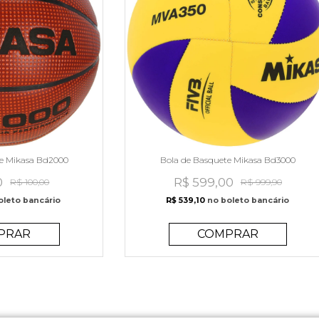
te Mikasa Bd2000
Bola de Basquete Mikasa Bd3000
0
R$ 599,00
R$ 100,00
R$ 999,90
oleto bancário
R$ 539,10
no boleto bancário
PRAR
COMPRAR