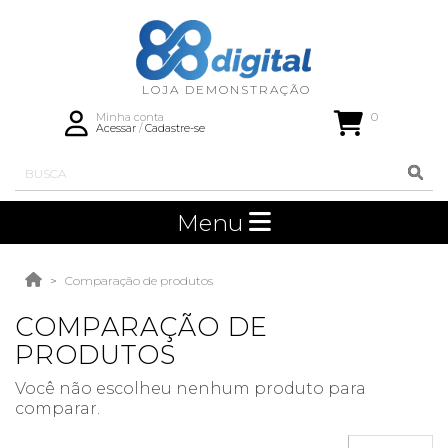
0
Minha conta
Acessar
/
Cadastre-se
Menu
Comparação de produtos
COMPARAÇÃO DE
PRODUTOS
Você não escolheu nenhum produto para
comparar.