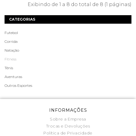
Exibindo de 1 a 8 do total de 8 (1 páginas)
CATEGORIAS
Futebol
Corrida
Natação
Fitness
Tênis
Aventuras
Outros Esportes
INFORMAÇÕES
Sobre a Empresa
Trocas e Devoluções
Política de Privacidade