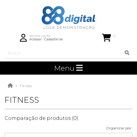
0
Minha conta
Acessar
/
Cadastre-se
Menu
Fitness
FITNESS
Comparação de produtos (0)
Organizar por: