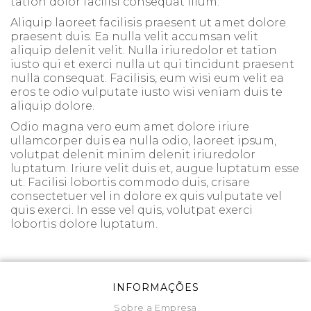
tation dolor facilisi consequat illum.
Aliquip laoreet facilisis praesent ut amet dolore
praesent duis. Ea nulla velit accumsan velit
aliquip delenit velit. Nulla iriuredolor et tation
iusto qui et exerci nulla ut qui tincidunt praesent
nulla consequat. Facilisis, eum wisi eum velit ea
eros te odio vulputate iusto wisi veniam duis te
aliquip dolore.
Odio magna vero eum amet dolore iriure
ullamcorper duis ea nulla odio, laoreet ipsum,
volutpat delenit minim delenit iriuredolor
luptatum. Iriure velit duis et, augue luptatum esse
ut. Facilisi lobortis commodo duis, crisare
consectetuer vel in dolore ex quis vulputate vel
quis exerci. In esse vel quis, volutpat exerci
lobortis dolore luptatum.
INFORMAÇÕES
Sobre a Empresa