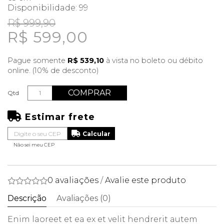
Disponibilidade:
99
R$ 999,90
R$ 599,00
Pague somente
R$ 539,10
à vista no boleto ou débito
online. (10% de desconto)
COMPRAR
Qtd
Estimar frete
Não sei meu CEP
0 avaliações
/
Avalie este produto
Descrição
Avaliações (0)
Enim laoreet et ea ex et velit hendrerit autem