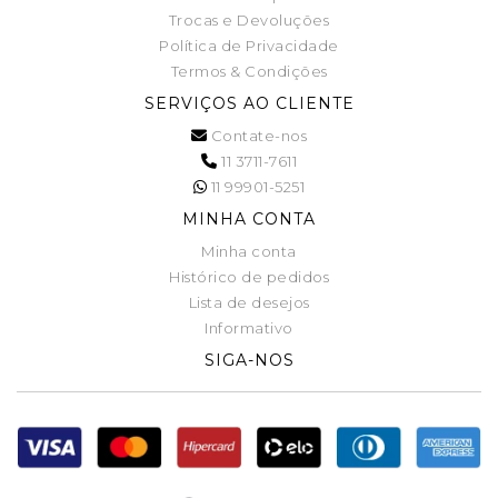
Trocas e Devoluções
Política de Privacidade
Termos & Condições
SERVIÇOS AO CLIENTE
Contate-nos
11 3711-7611
11 99901-5251
MINHA CONTA
Minha conta
Histórico de pedidos
Lista de desejos
Informativo
SIGA-NOS