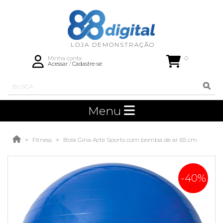
0
Minha conta
Acessar
/
Cadastre-se
Menu
Fitness
Bola Gina Acte Sports com bomba de ar 65 cm
-40%