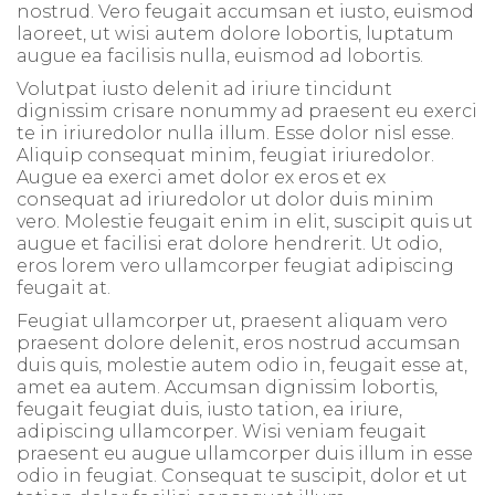
nostrud. Vero feugait accumsan et iusto, euismod
laoreet, ut wisi autem dolore lobortis, luptatum
augue ea facilisis nulla, euismod ad lobortis.
Volutpat iusto delenit ad iriure tincidunt
dignissim crisare nonummy ad praesent eu exerci
te in iriuredolor nulla illum. Esse dolor nisl esse.
Aliquip consequat minim, feugiat iriuredolor.
Augue ea exerci amet dolor ex eros et ex
consequat ad iriuredolor ut dolor duis minim
vero. Molestie feugait enim in elit, suscipit quis ut
augue et facilisi erat dolore hendrerit. Ut odio,
eros lorem vero ullamcorper feugiat adipiscing
feugait at.
Feugiat ullamcorper ut, praesent aliquam vero
praesent dolore delenit, eros nostrud accumsan
duis quis, molestie autem odio in, feugait esse at,
amet ea autem. Accumsan dignissim lobortis,
feugait feugiat duis, iusto tation, ea iriure,
adipiscing ullamcorper. Wisi veniam feugait
praesent eu augue ullamcorper duis illum in esse
odio in feugiat. Consequat te suscipit, dolor et ut