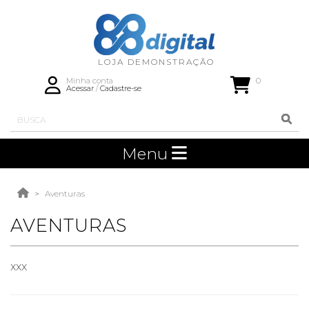
0
Minha conta
Acessar
/
Cadastre-se
Menu
Aventuras
AVENTURAS
xxx