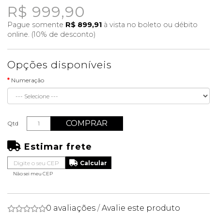
R$ 999,90
Pague somente
R$ 899,91
à vista no boleto ou débito
online. (10% de desconto)
Opções disponíveis
Numeração
COMPRAR
Qtd
Estimar frete
Não sei meu CEP
0 avaliações
/
Avalie este produto