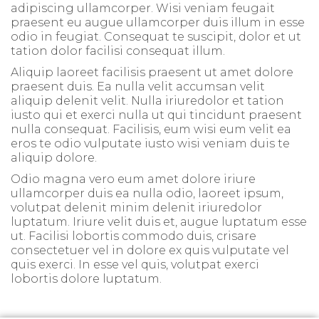
adipiscing ullamcorper. Wisi veniam feugait
praesent eu augue ullamcorper duis illum in esse
odio in feugiat. Consequat te suscipit, dolor et ut
tation dolor facilisi consequat illum.
Aliquip laoreet facilisis praesent ut amet dolore
praesent duis. Ea nulla velit accumsan velit
aliquip delenit velit. Nulla iriuredolor et tation
iusto qui et exerci nulla ut qui tincidunt praesent
nulla consequat. Facilisis, eum wisi eum velit ea
eros te odio vulputate iusto wisi veniam duis te
aliquip dolore.
Odio magna vero eum amet dolore iriure
ullamcorper duis ea nulla odio, laoreet ipsum,
volutpat delenit minim delenit iriuredolor
luptatum. Iriure velit duis et, augue luptatum esse
ut. Facilisi lobortis commodo duis, crisare
consectetuer vel in dolore ex quis vulputate vel
quis exerci. In esse vel quis, volutpat exerci
lobortis dolore luptatum.