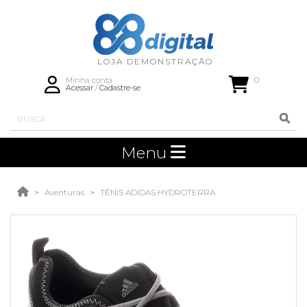
0
Minha conta
Acessar
/
Cadastre-se
Menu
Aventuras
TÊNIS ADIDAS HYDROTERRA