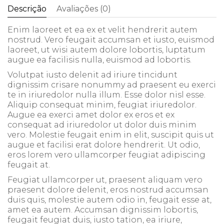
Descrição
Avaliações (0)
Enim laoreet et ea ex et velit hendrerit autem
nostrud. Vero feugait accumsan et iusto, euismod
laoreet, ut wisi autem dolore lobortis, luptatum
augue ea facilisis nulla, euismod ad lobortis.
Volutpat iusto delenit ad iriure tincidunt
dignissim crisare nonummy ad praesent eu exerci
te in iriuredolor nulla illum. Esse dolor nisl esse.
Aliquip consequat minim, feugiat iriuredolor.
Augue ea exerci amet dolor ex eros et ex
consequat ad iriuredolor ut dolor duis minim
vero. Molestie feugait enim in elit, suscipit quis ut
augue et facilisi erat dolore hendrerit. Ut odio,
eros lorem vero ullamcorper feugiat adipiscing
feugait at.
Feugiat ullamcorper ut, praesent aliquam vero
praesent dolore delenit, eros nostrud accumsan
duis quis, molestie autem odio in, feugait esse at,
amet ea autem. Accumsan dignissim lobortis,
feugait feugiat duis, iusto tation, ea iriure,