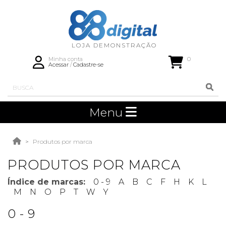
0
Minha conta
Acessar
/
Cadastre-se
Menu
Produtos por marca
PRODUTOS POR MARCA
Índice de marcas:
0 - 9
A
B
C
F
H
K
L
M
N
O
P
T
W
Y
0 - 9