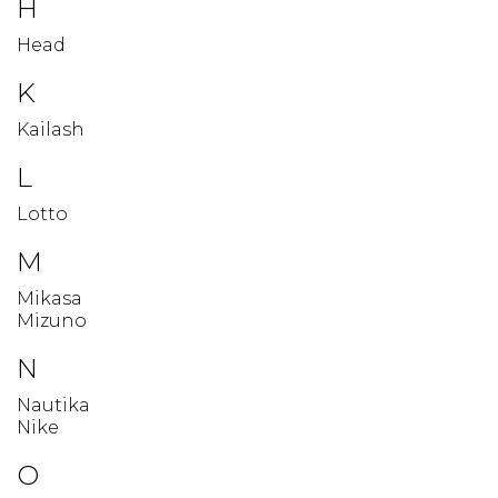
H
Head
K
Kailash
L
Lotto
M
Mikasa
Mizuno
N
Nautika
Nike
O