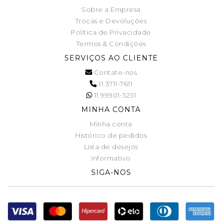
Sobre a Empresa
Trocas e Devoluções
Política de Privacidade
Termos & Condições
SERVIÇOS AO CLIENTE
Contate-nos
11 3711-7611
11 99901-5251
MINHA CONTA
Minha conta
Histórico de pedidos
Lista de desejos
Informativo
SIGA-NOS