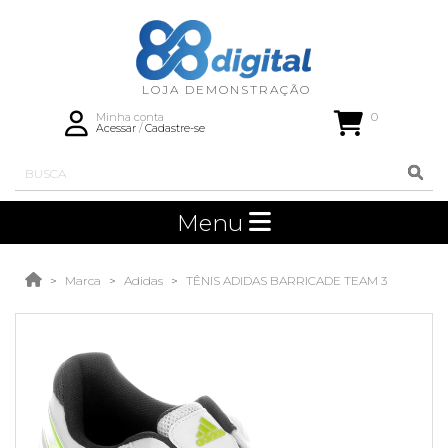
0
Minha conta
Acessar
/
Cadastre-se
Menu
Marca
Adidas
TÊNIS ADIDAS BARRICADE TEAM 3