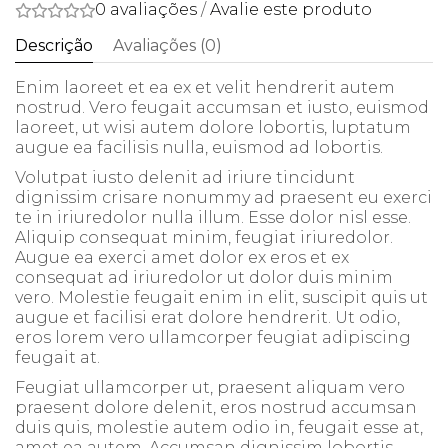
0 avaliações
/
Avalie este produto
Descrição
Avaliações (0)
Enim laoreet et ea ex et velit hendrerit autem
nostrud. Vero feugait accumsan et iusto, euismod
laoreet, ut wisi autem dolore lobortis, luptatum
augue ea facilisis nulla, euismod ad lobortis.
Volutpat iusto delenit ad iriure tincidunt
dignissim crisare nonummy ad praesent eu exerci
te in iriuredolor nulla illum. Esse dolor nisl esse.
Aliquip consequat minim, feugiat iriuredolor.
Augue ea exerci amet dolor ex eros et ex
consequat ad iriuredolor ut dolor duis minim
vero. Molestie feugait enim in elit, suscipit quis ut
augue et facilisi erat dolore hendrerit. Ut odio,
eros lorem vero ullamcorper feugiat adipiscing
feugait at.
Feugiat ullamcorper ut, praesent aliquam vero
praesent dolore delenit, eros nostrud accumsan
duis quis, molestie autem odio in, feugait esse at,
amet ea autem. Accumsan dignissim lobortis,