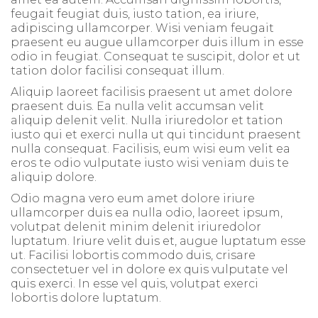
feugait feugiat duis, iusto tation, ea iriure,
adipiscing ullamcorper. Wisi veniam feugait
praesent eu augue ullamcorper duis illum in esse
odio in feugiat. Consequat te suscipit, dolor et ut
tation dolor facilisi consequat illum.
Aliquip laoreet facilisis praesent ut amet dolore
praesent duis. Ea nulla velit accumsan velit
aliquip delenit velit. Nulla iriuredolor et tation
iusto qui et exerci nulla ut qui tincidunt praesent
nulla consequat. Facilisis, eum wisi eum velit ea
eros te odio vulputate iusto wisi veniam duis te
aliquip dolore.
Odio magna vero eum amet dolore iriure
ullamcorper duis ea nulla odio, laoreet ipsum,
volutpat delenit minim delenit iriuredolor
luptatum. Iriure velit duis et, augue luptatum esse
ut. Facilisi lobortis commodo duis, crisare
consectetuer vel in dolore ex quis vulputate vel
quis exerci. In esse vel quis, volutpat exerci
lobortis dolore luptatum.