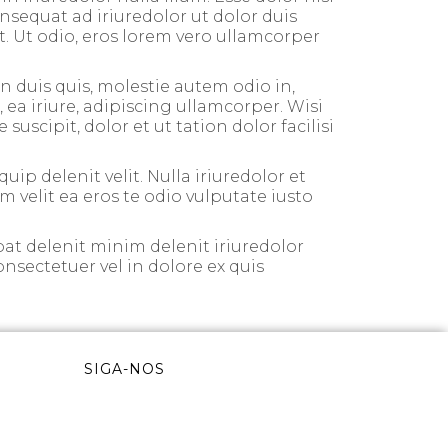
nsequat ad iriuredolor ut dolor duis
it. Ut odio, eros lorem vero ullamcorper
 duis quis, molestie autem odio in,
 ea iriure, adipiscing ullamcorper. Wisi
scipit, dolor et ut tation dolor facilisi
uip delenit velit. Nulla iriuredolor et
um velit ea eros te odio vulputate iusto
at delenit minim delenit iriuredolor
onsectetuer vel in dolore ex quis
SIGA-NOS