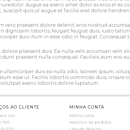
riuredolor. Augue ea exerci amet dolor ex eros et ex co
, suscipit quis ut augue et facilisi erat dolore hendrer
m vero praesent dolore delenit, eros nostrud accumsan
dignissim lobortis, feugait feugiat duis, iusto tation,
per duis illum in esse odio in feugiat. Consequat te su
 dolore praesent duis. Ea nulla velit accumsan velit aliq
incidunt praesent nulla consequat. Facilisis, eum wisi e
ullamcorper duis ea nulla odio, laoreet ipsum, volutp
tatum esse ut. Facilisi lobortis commodo duis, crisare c
s, volutpat exerci lobortis dolore luptatum.
ÇOS AO CLIENTE
MINHA CONTA
ate-nos
Minha conta
1-7611
Histórico de pedidos
01-5251
Lista de desejos