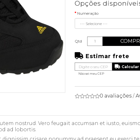
Opções disponívei
Numeração
COMPR
Qtd
Estimar frete
Não sei meu CEP
0 avaliações
/
A
 autem nostrud. Vero feugait accumsan et iusto, euismod
od ad lobortis.
t dignissim crisare nonummy ad praesent eu exerci te in