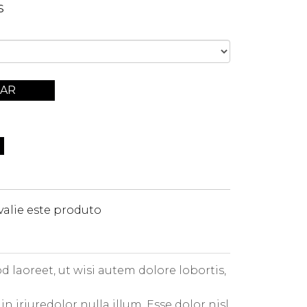
s
AR
valie este produto
 laoreet, ut wisi autem dolore lobortis,
 iriuredolor nulla illum. Esse dolor nisl