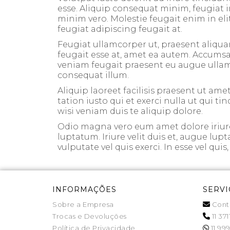
esse. Aliquip consequat minim, feugiat i
minim vero. Molestie feugait enim in elit
feugiat adipiscing feugait at.
Feugiat ullamcorper ut, praesent aliqua
feugait esse at, amet ea autem. Accumsan 
veniam feugait praesent eu augue ullamcor
consequat illum.
Aliquip laoreet facilisis praesent ut amet
tation iusto qui et exerci nulla ut qui t
wisi veniam duis te aliquip dolore.
Odio magna vero eum amet dolore iriure 
luptatum. Iriure velit duis et, augue lup
vulputate vel quis exerci. In esse vel qui
INFORMAÇÕES
SERVI
Sobre a Empresa
Cont
Trocas e Devoluções
11 371
Política de Privacidade
11 999