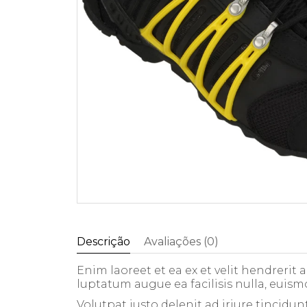
Descrição
Avaliações (0)
Enim laoreet et ea ex et velit hendrerit
luptatum augue ea facilisis nulla, euism
Volutpat iusto delenit ad iriure tincidun