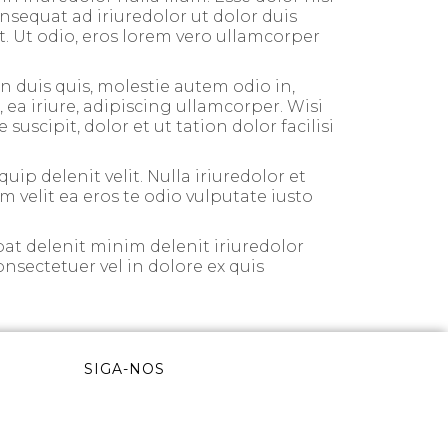
nsequat ad iriuredolor ut dolor duis
it. Ut odio, eros lorem vero ullamcorper
 duis quis, molestie autem odio in,
 ea iriure, adipiscing ullamcorper. Wisi
scipit, dolor et ut tation dolor facilisi
uip delenit velit. Nulla iriuredolor et
um velit ea eros te odio vulputate iusto
at delenit minim delenit iriuredolor
onsectetuer vel in dolore ex quis
SIGA-NOS