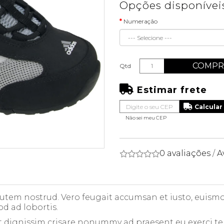
Opções disponívei
Numeração
COMPR
Qtd
Estimar frete
Não sei meu CEP
0 avaliações
/
A
 autem nostrud. Vero feugait accumsan et iusto, euismod
od ad lobortis.
t dignissim crisare nonummy ad praesent eu exerci te in