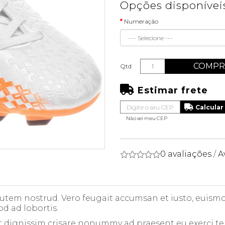
Opções disponívei
Numeração
COMPR
Qtd
Estimar frete
Não sei meu CEP
0 avaliações
/
A
 autem nostrud. Vero feugait accumsan et iusto, euismod
od ad lobortis.
t dignissim crisare nonummy ad praesent eu exerci te in