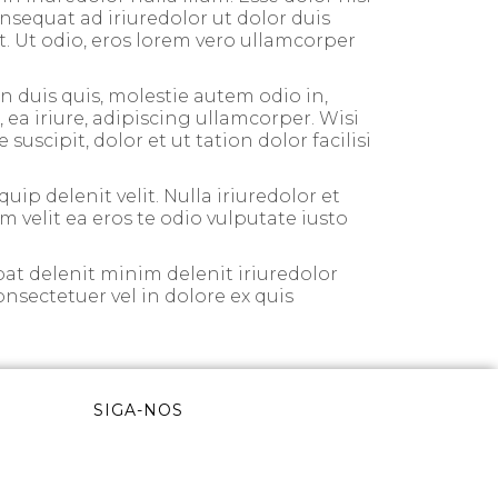
nsequat ad iriuredolor ut dolor duis
it. Ut odio, eros lorem vero ullamcorper
 duis quis, molestie autem odio in,
 ea iriure, adipiscing ullamcorper. Wisi
scipit, dolor et ut tation dolor facilisi
uip delenit velit. Nulla iriuredolor et
um velit ea eros te odio vulputate iusto
at delenit minim delenit iriuredolor
onsectetuer vel in dolore ex quis
SIGA-NOS