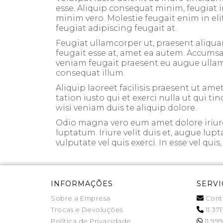
esse. Aliquip consequat minim, feugiat i
minim vero. Molestie feugait enim in elit
feugiat adipiscing feugait at.
Feugiat ullamcorper ut, praesent aliqua
feugait esse at, amet ea autem. Accumsan 
veniam feugait praesent eu augue ullamcor
consequat illum.
Aliquip laoreet facilisis praesent ut amet
tation iusto qui et exerci nulla ut qui t
wisi veniam duis te aliquip dolore.
Odio magna vero eum amet dolore iriure 
luptatum. Iriure velit duis et, augue lup
vulputate vel quis exerci. In esse vel qui
INFORMAÇÕES
SERVI
Sobre a Empresa
Cont
Trocas e Devoluções
11 371
Política de Privacidade
11 999