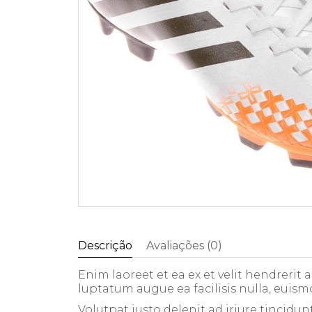
Descrição
Avaliações (0)
Enim laoreet et ea ex et velit hendrerit
luptatum augue ea facilisis nulla, euism
Volutpat iusto delenit ad iriure tincidun