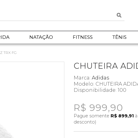
IDA
NATAÇÃO
FITNESS
TÊNIS
Z TRX FG
CHUTEIRA ADI
Marca:
Adidas
Modelo: CHUTEIRA ADID
Disponibilidade:
100
R$ 999,90
Pague somente
R$ 899,91
à
desconto)