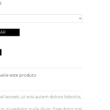
s
AR
valie este produto
 laoreet, ut wisi autem dolore lobortis,
 iriuredolor nulla illum. Esse dolor nisl