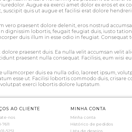
riuredolor. Augue ea exerci amet dolor ex eros et ex co
, suscipit quis ut augue et facilisi erat dolore hendrer
m vero praesent dolore delenit, eros nostrud accumsan
dignissim lobortis, feugait feugiat duis, iusto tation,
per duis illum in esse odio in feugiat. Consequat te su
 dolore praesent duis. Ea nulla velit accumsan velit aliq
incidunt praesent nulla consequat. Facilisis, eum wisi e
ullamcorper duis ea nulla odio, laoreet ipsum, volutp
tatum esse ut. Facilisi lobortis commodo duis, crisare c
s, volutpat exerci lobortis dolore luptatum.
ÇOS AO CLIENTE
MINHA CONTA
ate-nos
Minha conta
1-7611
Histórico de pedidos
01-5251
Lista de desejos