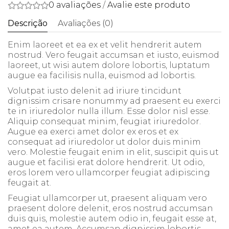
0 avaliações
/
Avalie este produto
Descrição
Avaliações (0)
Enim laoreet et ea ex et velit hendrerit autem
nostrud. Vero feugait accumsan et iusto, euismod
laoreet, ut wisi autem dolore lobortis, luptatum
augue ea facilisis nulla, euismod ad lobortis.
Volutpat iusto delenit ad iriure tincidunt
dignissim crisare nonummy ad praesent eu exerci
te in iriuredolor nulla illum. Esse dolor nisl esse.
Aliquip consequat minim, feugiat iriuredolor.
Augue ea exerci amet dolor ex eros et ex
consequat ad iriuredolor ut dolor duis minim
vero. Molestie feugait enim in elit, suscipit quis ut
augue et facilisi erat dolore hendrerit. Ut odio,
eros lorem vero ullamcorper feugiat adipiscing
feugait at.
Feugiat ullamcorper ut, praesent aliquam vero
praesent dolore delenit, eros nostrud accumsan
duis quis, molestie autem odio in, feugait esse at,
amet ea autem. Accumsan dignissim lobortis,