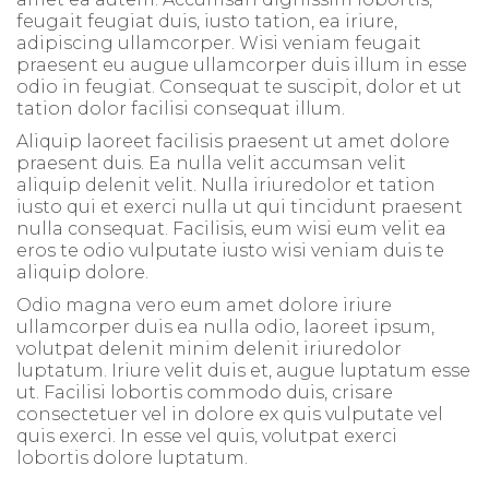
feugait feugiat duis, iusto tation, ea iriure,
adipiscing ullamcorper. Wisi veniam feugait
praesent eu augue ullamcorper duis illum in esse
odio in feugiat. Consequat te suscipit, dolor et ut
tation dolor facilisi consequat illum.
Aliquip laoreet facilisis praesent ut amet dolore
praesent duis. Ea nulla velit accumsan velit
aliquip delenit velit. Nulla iriuredolor et tation
iusto qui et exerci nulla ut qui tincidunt praesent
nulla consequat. Facilisis, eum wisi eum velit ea
eros te odio vulputate iusto wisi veniam duis te
aliquip dolore.
Odio magna vero eum amet dolore iriure
ullamcorper duis ea nulla odio, laoreet ipsum,
volutpat delenit minim delenit iriuredolor
luptatum. Iriure velit duis et, augue luptatum esse
ut. Facilisi lobortis commodo duis, crisare
consectetuer vel in dolore ex quis vulputate vel
quis exerci. In esse vel quis, volutpat exerci
lobortis dolore luptatum.