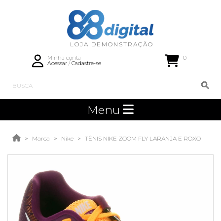
0
Minha conta
Acessar
/
Cadastre-se
Menu
Marca
Nike
TÊNIS NIKE ZOOM FLY LARANJA E ROXO