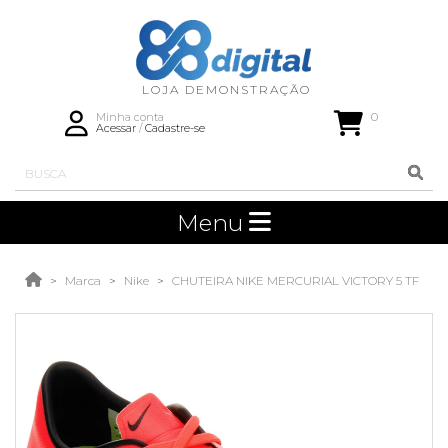
0
Minha conta
Acessar
/
Cadastre-se
Menu
Marca
Nike
CHUTEIRA NIKE MERCURIAL VICTORY 5 TF