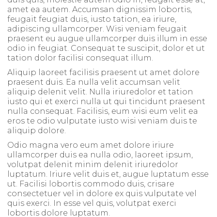
amet ea autem. Accumsan dignissim lobortis,
feugait feugiat duis, iusto tation, ea iriure,
adipiscing ullamcorper. Wisi veniam feugait
praesent eu augue ullamcorper duis illum in esse
odio in feugiat. Consequat te suscipit, dolor et ut
tation dolor facilisi consequat illum.
Aliquip laoreet facilisis praesent ut amet dolore
praesent duis. Ea nulla velit accumsan velit
aliquip delenit velit. Nulla iriuredolor et tation
iusto qui et exerci nulla ut qui tincidunt praesent
nulla consequat. Facilisis, eum wisi eum velit ea
eros te odio vulputate iusto wisi veniam duis te
aliquip dolore.
Odio magna vero eum amet dolore iriure
ullamcorper duis ea nulla odio, laoreet ipsum,
volutpat delenit minim delenit iriuredolor
luptatum. Iriure velit duis et, augue luptatum esse
ut. Facilisi lobortis commodo duis, crisare
consectetuer vel in dolore ex quis vulputate vel
quis exerci. In esse vel quis, volutpat exerci
lobortis dolore luptatum.