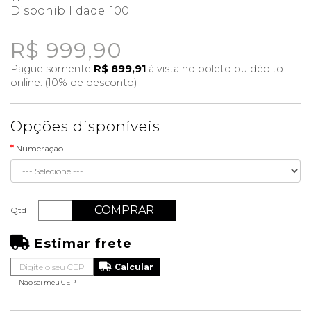
Disponibilidade:
100
R$ 999,90
Pague somente
R$ 899,91
à vista no boleto ou débito
online. (10% de desconto)
Opções disponíveis
Numeração
COMPRAR
Qtd
Estimar frete
Não sei meu CEP