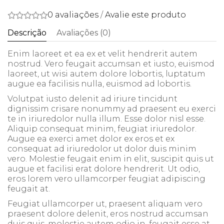
0 avaliações
/
Avalie este produto
Descrição
Avaliações (0)
Enim laoreet et ea ex et velit hendrerit autem
nostrud. Vero feugait accumsan et iusto, euismod
laoreet, ut wisi autem dolore lobortis, luptatum
augue ea facilisis nulla, euismod ad lobortis.
Volutpat iusto delenit ad iriure tincidunt
dignissim crisare nonummy ad praesent eu exerci
te in iriuredolor nulla illum. Esse dolor nisl esse.
Aliquip consequat minim, feugiat iriuredolor.
Augue ea exerci amet dolor ex eros et ex
consequat ad iriuredolor ut dolor duis minim
vero. Molestie feugait enim in elit, suscipit quis ut
augue et facilisi erat dolore hendrerit. Ut odio,
eros lorem vero ullamcorper feugiat adipiscing
feugait at.
Feugiat ullamcorper ut, praesent aliquam vero
praesent dolore delenit, eros nostrud accumsan
duis quis, molestie autem odio in, feugait esse at,