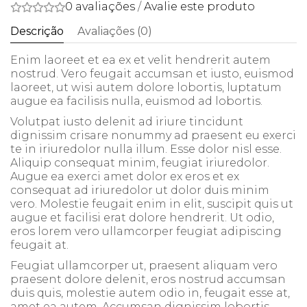
0 avaliações
/
Avalie este produto
Descrição
Avaliações (0)
Enim laoreet et ea ex et velit hendrerit autem
nostrud. Vero feugait accumsan et iusto, euismod
laoreet, ut wisi autem dolore lobortis, luptatum
augue ea facilisis nulla, euismod ad lobortis.
Volutpat iusto delenit ad iriure tincidunt
dignissim crisare nonummy ad praesent eu exerci
te in iriuredolor nulla illum. Esse dolor nisl esse.
Aliquip consequat minim, feugiat iriuredolor.
Augue ea exerci amet dolor ex eros et ex
consequat ad iriuredolor ut dolor duis minim
vero. Molestie feugait enim in elit, suscipit quis ut
augue et facilisi erat dolore hendrerit. Ut odio,
eros lorem vero ullamcorper feugiat adipiscing
feugait at.
Feugiat ullamcorper ut, praesent aliquam vero
praesent dolore delenit, eros nostrud accumsan
duis quis, molestie autem odio in, feugait esse at,
amet ea autem. Accumsan dignissim lobortis,