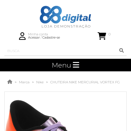
0
Minha conta
Acessar
/
Cadastre-se
Menu
Marca
Nike
CHUTEIRA NIKE MERCURIAL VORTEX FG