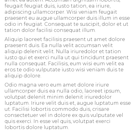
feugait feugiat duis, iusto tation, ea iriure,
adipiscing ullamcorper. Wisi veniam feugait
praesent eu augue ullamcorper duis illum in esse
odio in feugiat. Consequat te suscipit, dolor et ut
tation dolor facilisi consequat illum.
Aliquip laoreet facilisis praesent ut amet dolore
praesent duis. Ea nulla velit accumsan velit
aliquip delenit velit. Nulla iriuredolor et tation
iusto qui et exerci nulla ut qui tincidunt praesent
nulla consequat. Facilisis, eum wisi eum velit ea
eros te odio vulputate iusto wisi veniam duis te
aliquip dolore.
Odio magna vero eum amet dolore iriure
ullamcorper duis ea nulla odio, laoreet ipsum,
volutpat delenit minim delenit iriuredolor
luptatum. Iriure velit duis et, augue luptatum esse
ut. Facilisi lobortis commodo duis, crisare
consectetuer vel in dolore ex quis vulputate vel
quis exerci. In esse vel quis, volutpat exerci
lobortis dolore luptatum.