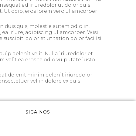
nsequat ad iriuredolor ut dolor duis
it. Ut odio, eros lorem vero ullamcorper
 duis quis, molestie autem odio in,
 ea iriure, adipiscing ullamcorper. Wisi
scipit, dolor et ut tation dolor facilisi
uip delenit velit. Nulla iriuredolor et
um velit ea eros te odio vulputate iusto
at delenit minim delenit iriuredolor
onsectetuer vel in dolore ex quis
SIGA-NOS