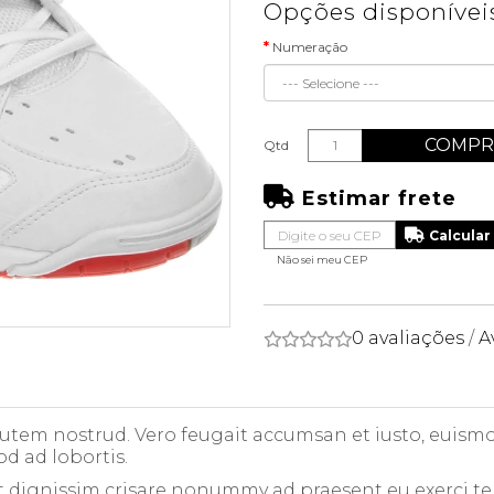
Opções disponívei
Numeração
COMPR
Qtd
Estimar frete
Não sei meu CEP
0 avaliações
/
A
 autem nostrud. Vero feugait accumsan et iusto, euismod
od ad lobortis.
t dignissim crisare nonummy ad praesent eu exerci te in