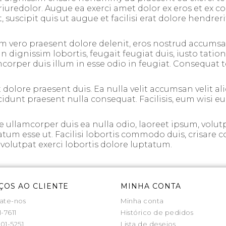
riuredolor. Augue ea exerci amet dolor ex eros et ex co
, suscipit quis ut augue et facilisi erat dolore hendrer
m vero praesent dolore delenit, eros nostrud accumsan
dignissim lobortis, feugait feugiat duis, iusto tation,
per duis illum in esse odio in feugiat. Consequat te su
 dolore praesent duis. Ea nulla velit accumsan velit aliq
incidunt praesent nulla consequat. Facilisis, eum wisi e
ullamcorper duis ea nulla odio, laoreet ipsum, volutp
tatum esse ut. Facilisi lobortis commodo duis, crisare c
s, volutpat exerci lobortis dolore luptatum.
ÇOS AO CLIENTE
MINHA CONTA
ate-nos
Minha conta
1-7611
Histórico de pedidos
01-5251
Lista de desejos