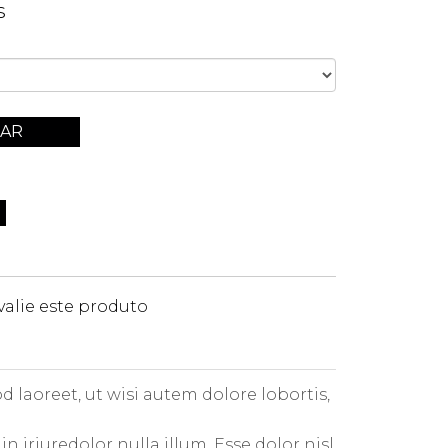
s
AR
valie este produto
 laoreet, ut wisi autem dolore lobortis,
 iriuredolor nulla illum. Esse dolor nisl