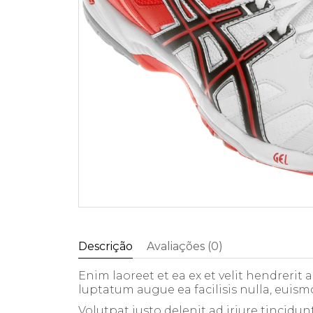
Descrição
Avaliações (0)
Enim laoreet et ea ex et velit hendrerit
luptatum augue ea facilisis nulla, euism
Volutpat iusto delenit ad iriure tincidun