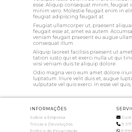
esse. Aliquip consequat minim, feugiat i
minim vero. Molestie feugait enim in elit
feugiat adipiscing feugait at.
Feugiat ullamcorper ut, praesent aliqua
feugait esse at, amet ea autem. Accumsan 
veniam feugait praesent eu augue ullamcor
consequat illum.
Aliquip laoreet facilisis praesent ut amet
tation iusto qui et exerci nulla ut qui t
wisi veniam duis te aliquip dolore.
Odio magna vero eum amet dolore iriure 
luptatum. Iriure velit duis et, augue lup
vulputate vel quis exerci. In esse vel qui
INFORMAÇÕES
SERVI
Sobre a Empresa
Cont
Trocas e Devoluções
11 371
Política de Privacidade
11 999