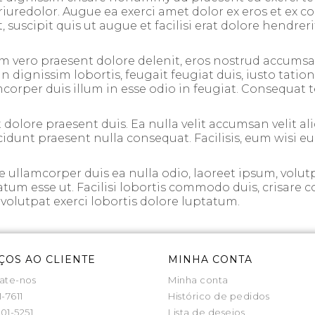
riuredolor. Augue ea exerci amet dolor ex eros et ex co
, suscipit quis ut augue et facilisi erat dolore hendrer
m vero praesent dolore delenit, eros nostrud accumsan
dignissim lobortis, feugait feugiat duis, iusto tation,
per duis illum in esse odio in feugiat. Consequat te su
 dolore praesent duis. Ea nulla velit accumsan velit aliq
incidunt praesent nulla consequat. Facilisis, eum wisi e
ullamcorper duis ea nulla odio, laoreet ipsum, volutp
tatum esse ut. Facilisi lobortis commodo duis, crisare c
s, volutpat exerci lobortis dolore luptatum.
ÇOS AO CLIENTE
MINHA CONTA
ate-nos
Minha conta
1-7611
Histórico de pedidos
01-5251
Lista de desejos