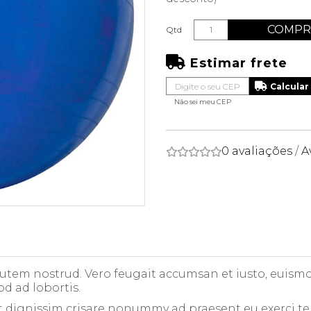
COMPR
Qtd
Estimar frete
Não sei meu CEP
0 avaliações
/
A
 autem nostrud. Vero feugait accumsan et iusto, euismod
od ad lobortis.
t dignissim crisare nonummy ad praesent eu exerci te in