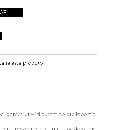
AR
valie este produto
 laoreet, ut wisi autem dolore lobortis,
 iriuredolor nulla illum. Esse dolor nisl