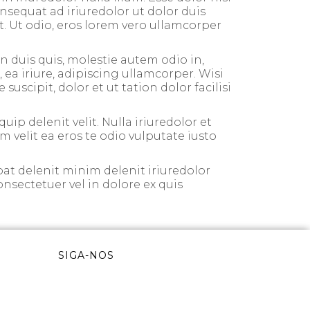
nsequat ad iriuredolor ut dolor duis
it. Ut odio, eros lorem vero ullamcorper
 duis quis, molestie autem odio in,
 ea iriure, adipiscing ullamcorper. Wisi
scipit, dolor et ut tation dolor facilisi
uip delenit velit. Nulla iriuredolor et
um velit ea eros te odio vulputate iusto
at delenit minim delenit iriuredolor
onsectetuer vel in dolore ex quis
SIGA-NOS