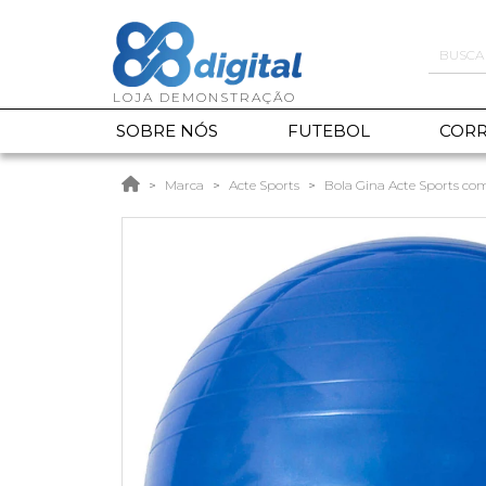
SOBRE NÓS
FUTEBOL
CORR
Marca
Acte Sports
Bola Gina Acte Sports c