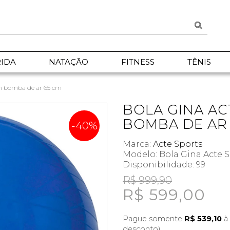
IDA
NATAÇÃO
FITNESS
TÊNIS
om bomba de ar 65 cm
BOLA GINA AC
BOMBA DE AR
-40%
Marca:
Acte Sports
Modelo: Bola Gina Acte 
Disponibilidade:
99
R$ 999,90
R$ 599,00
Pague somente
R$ 539,10
à 
desconto)