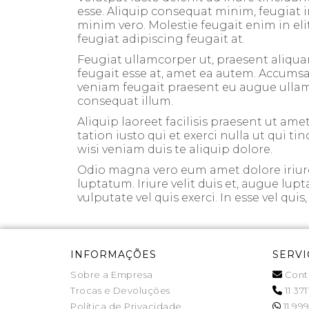
esse. Aliquip consequat minim, feugiat i
minim vero. Molestie feugait enim in elit
feugiat adipiscing feugait at.
Feugiat ullamcorper ut, praesent aliqua
feugait esse at, amet ea autem. Accumsan 
veniam feugait praesent eu augue ullamcor
consequat illum.
Aliquip laoreet facilisis praesent ut amet
tation iusto qui et exerci nulla ut qui t
wisi veniam duis te aliquip dolore.
Odio magna vero eum amet dolore iriure 
luptatum. Iriure velit duis et, augue lup
vulputate vel quis exerci. In esse vel qui
INFORMAÇÕES
SERVI
Sobre a Empresa
Cont
Trocas e Devoluções
11 371
Política de Privacidade
11 999