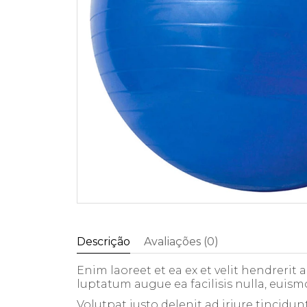
Descrição
Avaliações (0)
Enim laoreet et ea ex et velit hendrerit
luptatum augue ea facilisis nulla, euism
Volutpat iusto delenit ad iriure tincidun