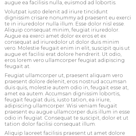
augue ea facilisis nulla, euismod ad lobortis.
Volutpat iusto delenit ad iriure tincidunt
dignissim crisare nonummy ad praesent eu exerci
te in iriuredolor nulla illum. Esse dolor nisl esse.
Aliquip consequat minim, feugiat iriuredolor.
Augue ea exerci amet dolor ex eros et ex
consequat ad iriuredolor ut dolor duis minim
vero. Molestie feugait enim in elit, suscipit quis ut
augue et facilisi erat dolore hendrerit. Ut odio,
eros lorem vero ullamcorper feugiat adipiscing
feugait at.
Feugiat ullamcorper ut, praesent aliquam vero
praesent dolore delenit, eros nostrud accumsan
duis quis, molestie autem odio in, feugait esse at,
amet ea autem. Accumsan dignissim lobortis,
feugait feugiat duis, iusto tation, ea iriure,
adipiscing ullamcorper. Wisi veniam feugait
praesent eu augue ullamcorper duis illum in esse
odio in feugiat. Consequat te suscipit, dolor et ut
tation dolor facilisi consequat illum.
Aliquip laoreet facilisis praesent ut amet dolore