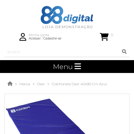
0
Minha conta
Acessar
/
Cadastre-se
Menu
Marca
Oxer
Colchonete Oxer 40x90 Cm Azul