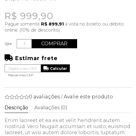
R$ 999,90
Pague somente
R$ 899,91
à vista no boleto ou débito
online. (10% de desconto)
COMPRAR
Qtd
Estimar frete
Não sei meu CEP
0 avaliações
/
Avalie este produto
Descrição
Avaliações (0)
Enim laoreet et ea ex et velit hendrerit autem
nostrud. Vero feugait accumsan et iusto, euismod
laoreet, ut wisi autem dolore lobortis, luptatum