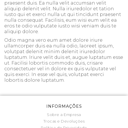
praesent duis. Ea nulla velit accumsan velit
aliquip delenit velit. Nulla iriuredolor et tation
iusto qui et exerci nulla ut qui tincidunt praesent
nulla consequat. Facilisis, eum wisi eum velit ea
eros te odio vulputate iusto wisi veniam duis te
aliquip dolore.
Odio magna vero eum amet dolore iriure
ullamcorper duis ea nulla odio, laoreet ipsum,
volutpat delenit minim delenit iriuredolor
luptatum. Iriure velit duis et, augue luptatum esse
ut. Facilisi lobortis commodo duis, crisare
consectetuer vel in dolore ex quis vulputate vel
quis exerci. In esse vel quis, volutpat exerci
lobortis dolore luptatum.
INFORMAÇÕES
Sobre a Empresa
Trocas e Devoluções
Política de Privacidade