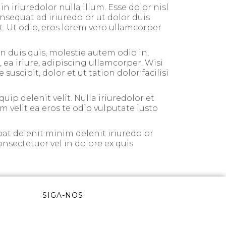
 iriuredolor nulla illum. Esse dolor nisl
nsequat ad iriuredolor ut dolor duis
it. Ut odio, eros lorem vero ullamcorper
 duis quis, molestie autem odio in,
 ea iriure, adipiscing ullamcorper. Wisi
scipit, dolor et ut tation dolor facilisi
uip delenit velit. Nulla iriuredolor et
um velit ea eros te odio vulputate iusto
at delenit minim delenit iriuredolor
onsectetuer vel in dolore ex quis
SIGA-NOS