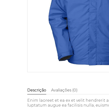
Descrição
Avaliações (0)
Enim laoreet et ea ex et velit hendrerit
luptatum augue ea facilisis nulla, euism