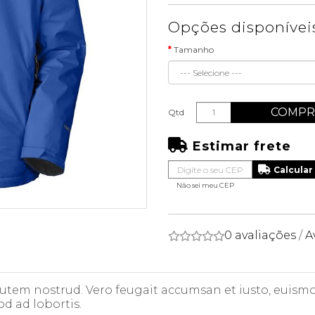
Opções disponívei
Tamanho
COMPR
Qtd
Estimar frete
Não sei meu CEP
0 avaliações
/
A
 autem nostrud. Vero feugait accumsan et iusto, euismod
od ad lobortis.