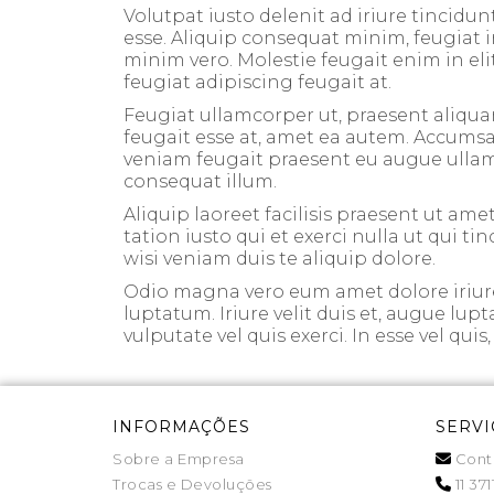
Volutpat iusto delenit ad iriure tincidun
esse. Aliquip consequat minim, feugiat i
minim vero. Molestie feugait enim in elit
feugiat adipiscing feugait at.
Feugiat ullamcorper ut, praesent aliqua
feugait esse at, amet ea autem. Accumsan 
veniam feugait praesent eu augue ullamcor
consequat illum.
Aliquip laoreet facilisis praesent ut amet
tation iusto qui et exerci nulla ut qui t
wisi veniam duis te aliquip dolore.
Odio magna vero eum amet dolore iriure 
luptatum. Iriure velit duis et, augue lup
vulputate vel quis exerci. In esse vel qui
INFORMAÇÕES
SERVI
Sobre a Empresa
Cont
Trocas e Devoluções
11 371