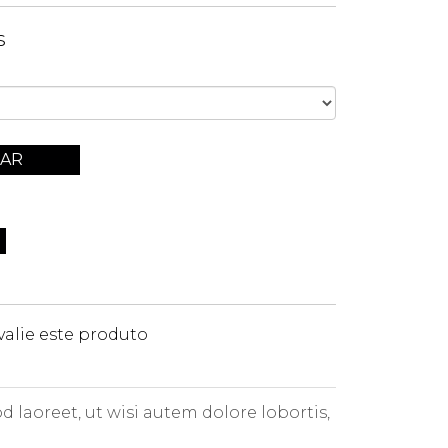
s
AR
valie este produto
 laoreet, ut wisi autem dolore lobortis,