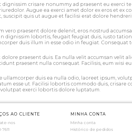
t dignissim crisare nonummy ad praesent eu exerci te in
riuredolor. Augue ea exerci amet dolor ex eros et ex co
, suscipit quis ut augue et facilisi erat dolore hendrer
m vero praesent dolore delenit, eros nostrud accumsan
dignissim lobortis, feugait feugiat duis, iusto tation,
per duis illum in esse odio in feugiat. Consequat te su
 dolore praesent duis. Ea nulla velit accumsan velit aliq
incidunt praesent nulla consequat. Facilisis, eum wisi e
ullamcorper duis ea nulla odio, laoreet ipsum, volutp
tatum esse ut. Facilisi lobortis commodo duis, crisare c
s, volutpat exerci lobortis dolore luptatum.
ÇOS AO CLIENTE
MINHA CONTA
ate-nos
Minha conta
1-7611
Histórico de pedidos