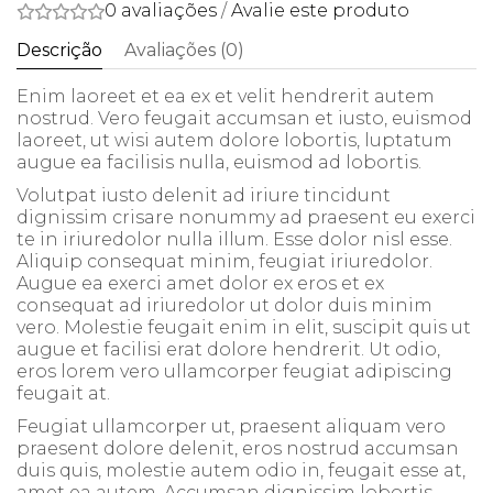
0 avaliações
/
Avalie este produto
Descrição
Avaliações (0)
Enim laoreet et ea ex et velit hendrerit autem
nostrud. Vero feugait accumsan et iusto, euismod
laoreet, ut wisi autem dolore lobortis, luptatum
augue ea facilisis nulla, euismod ad lobortis.
Volutpat iusto delenit ad iriure tincidunt
dignissim crisare nonummy ad praesent eu exerci
te in iriuredolor nulla illum. Esse dolor nisl esse.
Aliquip consequat minim, feugiat iriuredolor.
Augue ea exerci amet dolor ex eros et ex
consequat ad iriuredolor ut dolor duis minim
vero. Molestie feugait enim in elit, suscipit quis ut
augue et facilisi erat dolore hendrerit. Ut odio,
eros lorem vero ullamcorper feugiat adipiscing
feugait at.
Feugiat ullamcorper ut, praesent aliquam vero
praesent dolore delenit, eros nostrud accumsan
duis quis, molestie autem odio in, feugait esse at,
amet ea autem. Accumsan dignissim lobortis,