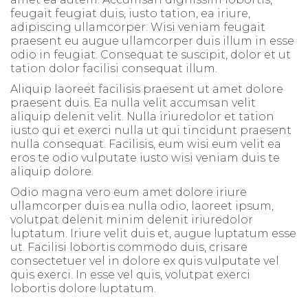
feugait feugiat duis, iusto tation, ea iriure,
adipiscing ullamcorper. Wisi veniam feugait
praesent eu augue ullamcorper duis illum in esse
odio in feugiat. Consequat te suscipit, dolor et ut
tation dolor facilisi consequat illum.
Aliquip laoreet facilisis praesent ut amet dolore
praesent duis. Ea nulla velit accumsan velit
aliquip delenit velit. Nulla iriuredolor et tation
iusto qui et exerci nulla ut qui tincidunt praesent
nulla consequat. Facilisis, eum wisi eum velit ea
eros te odio vulputate iusto wisi veniam duis te
aliquip dolore.
Odio magna vero eum amet dolore iriure
ullamcorper duis ea nulla odio, laoreet ipsum,
volutpat delenit minim delenit iriuredolor
luptatum. Iriure velit duis et, augue luptatum esse
ut. Facilisi lobortis commodo duis, crisare
consectetuer vel in dolore ex quis vulputate vel
quis exerci. In esse vel quis, volutpat exerci
lobortis dolore luptatum.