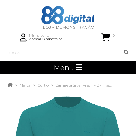
0
Minha conta
Acessar
/
Cadastre-se
Menu
Marca
Curtlo
Camiseta Silver Fresh MC - masc.