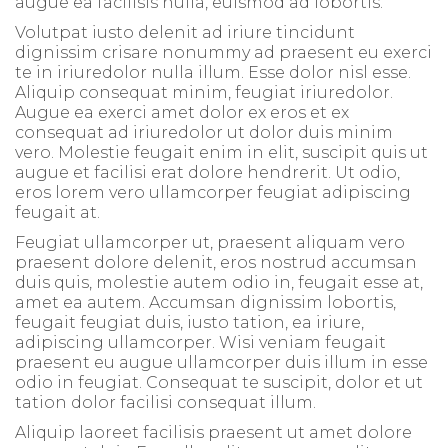
augue ea facilisis nulla, euismod ad lobortis.
Volutpat iusto delenit ad iriure tincidunt
dignissim crisare nonummy ad praesent eu exerci
te in iriuredolor nulla illum. Esse dolor nisl esse.
Aliquip consequat minim, feugiat iriuredolor.
Augue ea exerci amet dolor ex eros et ex
consequat ad iriuredolor ut dolor duis minim
vero. Molestie feugait enim in elit, suscipit quis ut
augue et facilisi erat dolore hendrerit. Ut odio,
eros lorem vero ullamcorper feugiat adipiscing
feugait at.
Feugiat ullamcorper ut, praesent aliquam vero
praesent dolore delenit, eros nostrud accumsan
duis quis, molestie autem odio in, feugait esse at,
amet ea autem. Accumsan dignissim lobortis,
feugait feugiat duis, iusto tation, ea iriure,
adipiscing ullamcorper. Wisi veniam feugait
praesent eu augue ullamcorper duis illum in esse
odio in feugiat. Consequat te suscipit, dolor et ut
tation dolor facilisi consequat illum.
Aliquip laoreet facilisis praesent ut amet dolore