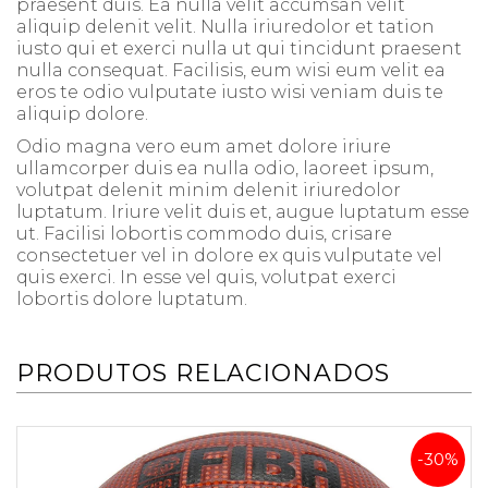
praesent duis. Ea nulla velit accumsan velit
aliquip delenit velit. Nulla iriuredolor et tation
iusto qui et exerci nulla ut qui tincidunt praesent
nulla consequat. Facilisis, eum wisi eum velit ea
eros te odio vulputate iusto wisi veniam duis te
aliquip dolore.
Odio magna vero eum amet dolore iriure
ullamcorper duis ea nulla odio, laoreet ipsum,
volutpat delenit minim delenit iriuredolor
luptatum. Iriure velit duis et, augue luptatum esse
ut. Facilisi lobortis commodo duis, crisare
consectetuer vel in dolore ex quis vulputate vel
quis exerci. In esse vel quis, volutpat exerci
lobortis dolore luptatum.
PRODUTOS RELACIONADOS
-30%