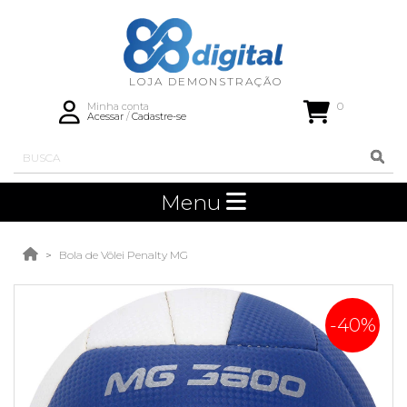
0
Minha conta
Acessar
/
Cadastre-se
Menu
Bola de Vôlei Penalty MG
-40%