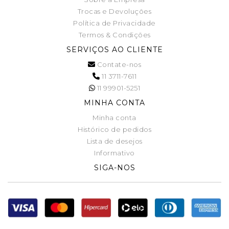
Trocas e Devoluções
Política de Privacidade
Termos & Condições
SERVIÇOS AO CLIENTE
Contate-nos
11 3711-7611
11 99901-5251
MINHA CONTA
Minha conta
Histórico de pedidos
Lista de desejos
Informativo
SIGA-NOS