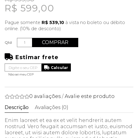
R$ 599,00
Pague somente
R$ 539,10
à vista no boleto ou débito
online. (10% de desconto)
COMPRAR
Qtd
Estimar frete
Não sei meu CEP
0 avaliações
/
Avalie este produto
Descrição
Avaliações (0)
Enim laoreet et ea ex et velit hendrerit autem
nostrud. Vero feugait accumsan et iusto, euismod
laoreet, ut wisi autem dolore lobortis, luptatum