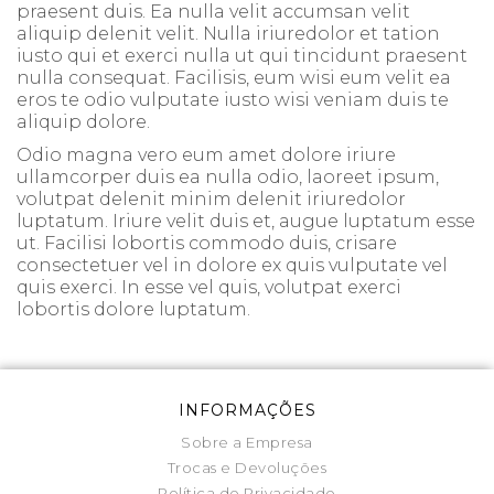
praesent duis. Ea nulla velit accumsan velit
aliquip delenit velit. Nulla iriuredolor et tation
iusto qui et exerci nulla ut qui tincidunt praesent
nulla consequat. Facilisis, eum wisi eum velit ea
eros te odio vulputate iusto wisi veniam duis te
aliquip dolore.
Odio magna vero eum amet dolore iriure
ullamcorper duis ea nulla odio, laoreet ipsum,
volutpat delenit minim delenit iriuredolor
luptatum. Iriure velit duis et, augue luptatum esse
ut. Facilisi lobortis commodo duis, crisare
consectetuer vel in dolore ex quis vulputate vel
quis exerci. In esse vel quis, volutpat exerci
lobortis dolore luptatum.
INFORMAÇÕES
Sobre a Empresa
Trocas e Devoluções
Política de Privacidade