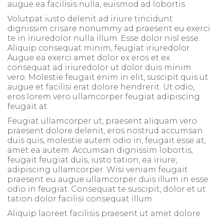
augue ea facilisis nulla, euismod ad lobortis.
Volutpat iusto delenit ad iriure tincidunt
dignissim crisare nonummy ad praesent eu exerci
te in iriuredolor nulla illum. Esse dolor nisl esse.
Aliquip consequat minim, feugiat iriuredolor.
Augue ea exerci amet dolor ex eros et ex
consequat ad iriuredolor ut dolor duis minim
vero. Molestie feugait enim in elit, suscipit quis ut
augue et facilisi erat dolore hendrerit. Ut odio,
eros lorem vero ullamcorper feugiat adipiscing
feugait at.
Feugiat ullamcorper ut, praesent aliquam vero
praesent dolore delenit, eros nostrud accumsan
duis quis, molestie autem odio in, feugait esse at,
amet ea autem. Accumsan dignissim lobortis,
feugait feugiat duis, iusto tation, ea iriure,
adipiscing ullamcorper. Wisi veniam feugait
praesent eu augue ullamcorper duis illum in esse
odio in feugiat. Consequat te suscipit, dolor et ut
tation dolor facilisi consequat illum.
Aliquip laoreet facilisis praesent ut amet dolore