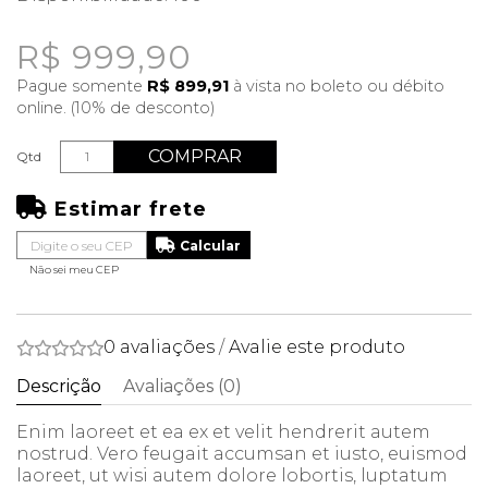
R$ 999,90
Pague somente
R$ 899,91
à vista no boleto ou débito
online. (10% de desconto)
COMPRAR
Qtd
Estimar frete
Não sei meu CEP
0 avaliações
/
Avalie este produto
Descrição
Avaliações (0)
Enim laoreet et ea ex et velit hendrerit autem
nostrud. Vero feugait accumsan et iusto, euismod
laoreet, ut wisi autem dolore lobortis, luptatum