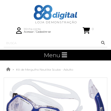
0
Minha conta
Acessar
/
Cadastre-se
Menu
Kit de Mergulho Nautika Scuba - Adulto