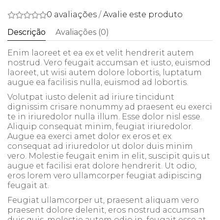
0 avaliações
/
Avalie este produto
Descrição
Avaliações (0)
Enim laoreet et ea ex et velit hendrerit autem
nostrud. Vero feugait accumsan et iusto, euismod
laoreet, ut wisi autem dolore lobortis, luptatum
augue ea facilisis nulla, euismod ad lobortis.
Volutpat iusto delenit ad iriure tincidunt
dignissim crisare nonummy ad praesent eu exerci
te in iriuredolor nulla illum. Esse dolor nisl esse.
Aliquip consequat minim, feugiat iriuredolor.
Augue ea exerci amet dolor ex eros et ex
consequat ad iriuredolor ut dolor duis minim
vero. Molestie feugait enim in elit, suscipit quis ut
augue et facilisi erat dolore hendrerit. Ut odio,
eros lorem vero ullamcorper feugiat adipiscing
feugait at.
Feugiat ullamcorper ut, praesent aliquam vero
praesent dolore delenit, eros nostrud accumsan
duis quis, molestie autem odio in, feugait esse at,