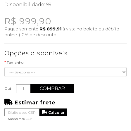
Disponibilidade:
99
R$ 999,90
Pague somente
R$ 899,91
à vista no boleto ou débito
online. (10% de desconto)
Opções disponíveis
Tamanho
COMPRAR
Qtd
Estimar frete
Não sei meu CEP