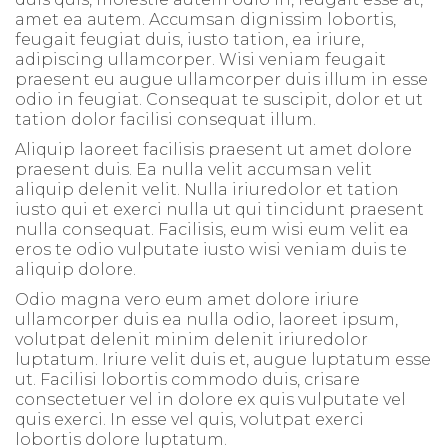
amet ea autem. Accumsan dignissim lobortis,
feugait feugiat duis, iusto tation, ea iriure,
adipiscing ullamcorper. Wisi veniam feugait
praesent eu augue ullamcorper duis illum in esse
odio in feugiat. Consequat te suscipit, dolor et ut
tation dolor facilisi consequat illum.
Aliquip laoreet facilisis praesent ut amet dolore
praesent duis. Ea nulla velit accumsan velit
aliquip delenit velit. Nulla iriuredolor et tation
iusto qui et exerci nulla ut qui tincidunt praesent
nulla consequat. Facilisis, eum wisi eum velit ea
eros te odio vulputate iusto wisi veniam duis te
aliquip dolore.
Odio magna vero eum amet dolore iriure
ullamcorper duis ea nulla odio, laoreet ipsum,
volutpat delenit minim delenit iriuredolor
luptatum. Iriure velit duis et, augue luptatum esse
ut. Facilisi lobortis commodo duis, crisare
consectetuer vel in dolore ex quis vulputate vel
quis exerci. In esse vel quis, volutpat exerci
lobortis dolore luptatum.