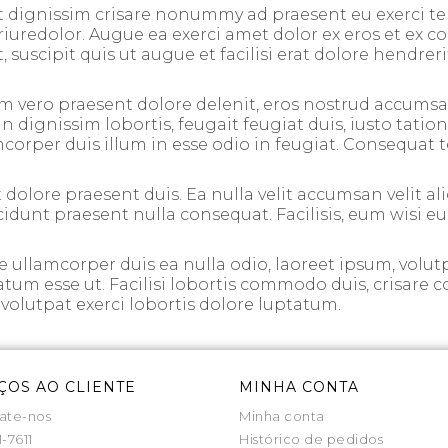
t dignissim crisare nonummy ad praesent eu exerci te in
riuredolor. Augue ea exerci amet dolor ex eros et ex co
, suscipit quis ut augue et facilisi erat dolore hendrer
m vero praesent dolore delenit, eros nostrud accumsan
dignissim lobortis, feugait feugiat duis, iusto tation,
per duis illum in esse odio in feugiat. Consequat te su
 dolore praesent duis. Ea nulla velit accumsan velit aliq
incidunt praesent nulla consequat. Facilisis, eum wisi e
ullamcorper duis ea nulla odio, laoreet ipsum, volutp
tatum esse ut. Facilisi lobortis commodo duis, crisare c
s, volutpat exerci lobortis dolore luptatum.
ÇOS AO CLIENTE
MINHA CONTA
ate-nos
Minha conta
1-7611
Histórico de pedidos