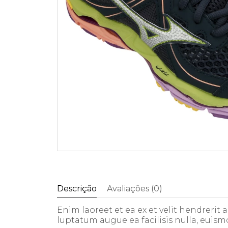
Descrição
Avaliações (0)
Enim laoreet et ea ex et velit hendrerit
luptatum augue ea facilisis nulla, euism