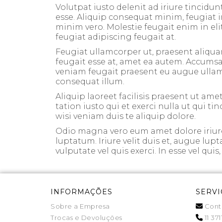
Volutpat iusto delenit ad iriure tincidun
esse. Aliquip consequat minim, feugiat i
minim vero. Molestie feugait enim in elit
feugiat adipiscing feugait at.
Feugiat ullamcorper ut, praesent aliqua
feugait esse at, amet ea autem. Accumsan 
veniam feugait praesent eu augue ullamcor
consequat illum.
Aliquip laoreet facilisis praesent ut amet
tation iusto qui et exerci nulla ut qui t
wisi veniam duis te aliquip dolore.
Odio magna vero eum amet dolore iriure 
luptatum. Iriure velit duis et, augue lup
vulputate vel quis exerci. In esse vel qui
INFORMAÇÕES
SERVI
Sobre a Empresa
Cont
Trocas e Devoluções
11 371