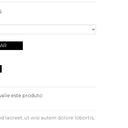
s
AR
valie este produto
 laoreet, ut wisi autem dolore lobortis,