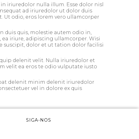
 iriuredolor nulla illum. Esse dolor nisl
nsequat ad iriuredolor ut dolor duis
it. Ut odio, eros lorem vero ullamcorper
 duis quis, molestie autem odio in,
 ea iriure, adipiscing ullamcorper. Wisi
scipit, dolor et ut tation dolor facilisi
uip delenit velit. Nulla iriuredolor et
um velit ea eros te odio vulputate iusto
at delenit minim delenit iriuredolor
onsectetuer vel in dolore ex quis
SIGA-NOS