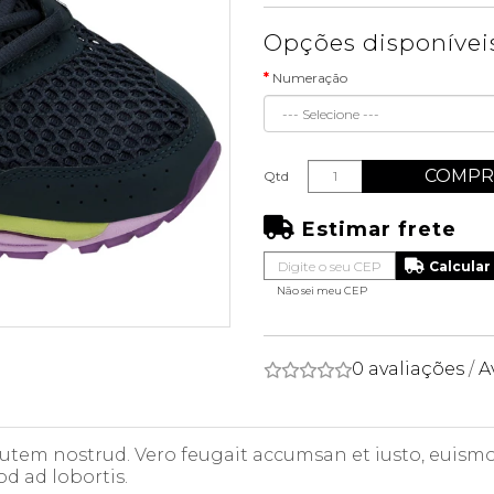
Opções disponívei
Numeração
COMPR
Qtd
Estimar frete
Não sei meu CEP
0 avaliações
/
A
 autem nostrud. Vero feugait accumsan et iusto, euismod
od ad lobortis.