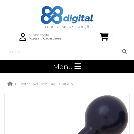
0
Minha conta
Acessar
/
Cadastre-se
Menu
Halter Oxer Bola 3 Kg - Unit‡rio