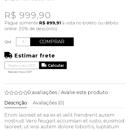
R$ 999,90
Pague somente
R$ 899,91
à vista no boleto ou débito
online. (10% de desconto)
COMPRAR
Qtd
Estimar frete
Não sei meu CEP
0 avaliações
/
Avalie este produto
Descrição
Avaliações (0)
Enim laoreet et ea ex et velit hendrerit autem
nostrud. Vero feugait accumsan et iusto, euismod
laoreet, ut wisi autem dolore lobortis, luptatum