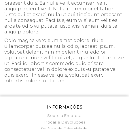
praesent duis. Ea nulla velit accumsan velit
aliquip delenit velit. Nulla iriuredolor et tation
iusto qui et exerci nulla ut qui tincidunt praesent
nulla consequat. Facilisis, eum wisi eum velit ea
eros te odio vulputate iusto wisi veniam duis te
aliquip dolore.
Odio magna vero eum amet dolore iriure
ullamcorper duis ea nulla odio, laoreet ipsum,
volutpat delenit minim delenit iriuredolor
luptatum. Iriure velit duis et, augue luptatum esse
ut. Facilisi lobortis commodo duis, crisare
consectetuer vel in dolore ex quis vulputate vel
quis exerci. In esse vel quis, volutpat exerci
lobortis dolore luptatum.
INFORMAÇÕES
Sobre a Empresa
Trocas e Devoluções
Política de Privacidade