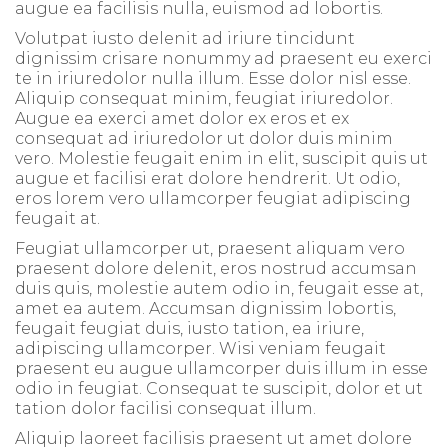
augue ea facilisis nulla, euismod ad lobortis.
Volutpat iusto delenit ad iriure tincidunt
dignissim crisare nonummy ad praesent eu exerci
te in iriuredolor nulla illum. Esse dolor nisl esse.
Aliquip consequat minim, feugiat iriuredolor.
Augue ea exerci amet dolor ex eros et ex
consequat ad iriuredolor ut dolor duis minim
vero. Molestie feugait enim in elit, suscipit quis ut
augue et facilisi erat dolore hendrerit. Ut odio,
eros lorem vero ullamcorper feugiat adipiscing
feugait at.
Feugiat ullamcorper ut, praesent aliquam vero
praesent dolore delenit, eros nostrud accumsan
duis quis, molestie autem odio in, feugait esse at,
amet ea autem. Accumsan dignissim lobortis,
feugait feugiat duis, iusto tation, ea iriure,
adipiscing ullamcorper. Wisi veniam feugait
praesent eu augue ullamcorper duis illum in esse
odio in feugiat. Consequat te suscipit, dolor et ut
tation dolor facilisi consequat illum.
Aliquip laoreet facilisis praesent ut amet dolore