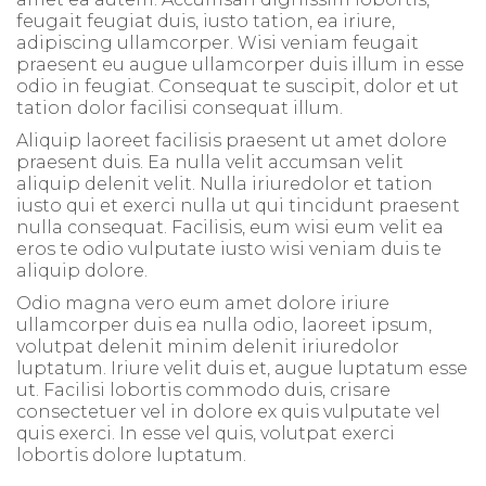
feugait feugiat duis, iusto tation, ea iriure,
adipiscing ullamcorper. Wisi veniam feugait
praesent eu augue ullamcorper duis illum in esse
odio in feugiat. Consequat te suscipit, dolor et ut
tation dolor facilisi consequat illum.
Aliquip laoreet facilisis praesent ut amet dolore
praesent duis. Ea nulla velit accumsan velit
aliquip delenit velit. Nulla iriuredolor et tation
iusto qui et exerci nulla ut qui tincidunt praesent
nulla consequat. Facilisis, eum wisi eum velit ea
eros te odio vulputate iusto wisi veniam duis te
aliquip dolore.
Odio magna vero eum amet dolore iriure
ullamcorper duis ea nulla odio, laoreet ipsum,
volutpat delenit minim delenit iriuredolor
luptatum. Iriure velit duis et, augue luptatum esse
ut. Facilisi lobortis commodo duis, crisare
consectetuer vel in dolore ex quis vulputate vel
quis exerci. In esse vel quis, volutpat exerci
lobortis dolore luptatum.