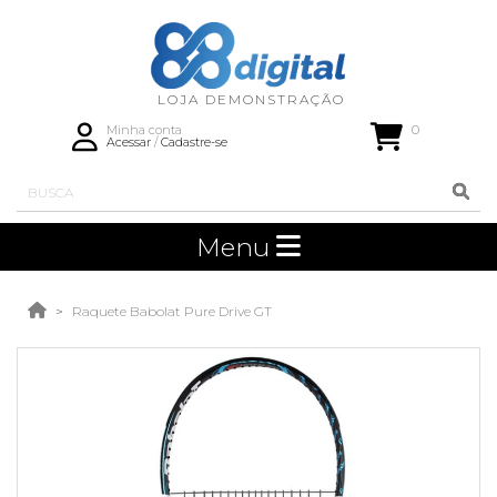
0
Minha conta
Acessar
/
Cadastre-se
Menu
Raquete Babolat Pure Drive GT