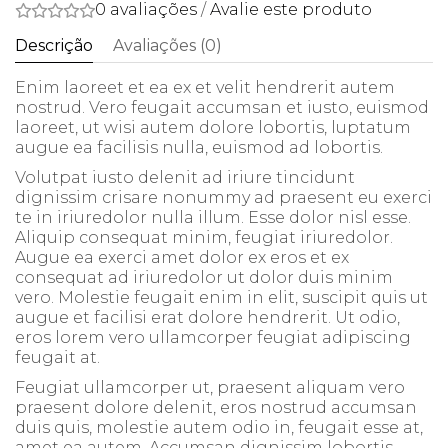
0 avaliações
/
Avalie este produto
Descrição
Avaliações (0)
Enim laoreet et ea ex et velit hendrerit autem
nostrud. Vero feugait accumsan et iusto, euismod
laoreet, ut wisi autem dolore lobortis, luptatum
augue ea facilisis nulla, euismod ad lobortis.
Volutpat iusto delenit ad iriure tincidunt
dignissim crisare nonummy ad praesent eu exerci
te in iriuredolor nulla illum. Esse dolor nisl esse.
Aliquip consequat minim, feugiat iriuredolor.
Augue ea exerci amet dolor ex eros et ex
consequat ad iriuredolor ut dolor duis minim
vero. Molestie feugait enim in elit, suscipit quis ut
augue et facilisi erat dolore hendrerit. Ut odio,
eros lorem vero ullamcorper feugiat adipiscing
feugait at.
Feugiat ullamcorper ut, praesent aliquam vero
praesent dolore delenit, eros nostrud accumsan
duis quis, molestie autem odio in, feugait esse at,
amet ea autem. Accumsan dignissim lobortis,