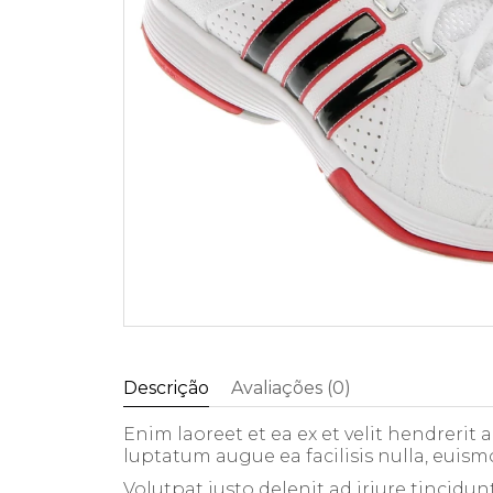
Descrição
Avaliações (0)
Enim laoreet et ea ex et velit hendrerit
luptatum augue ea facilisis nulla, euism
Volutpat iusto delenit ad iriure tincidun