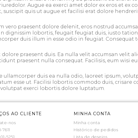
riuredolor. Augue ea exerci amet dolor ex eros et ex co
, suscipit quis ut augue et facilisi erat dolore hendrer
m vero praesent dolore delenit, eros nostrud accumsan
dignissim lobortis, feugait feugiat duis, iusto tation,
per duis illum in esse odio in feugiat. Consequat te su
 dolore praesent duis. Ea nulla velit accumsan velit aliq
incidunt praesent nulla consequat. Facilisis, eum wisi e
ullamcorper duis ea nulla odio, laoreet ipsum, volutp
tatum esse ut. Facilisi lobortis commodo duis, crisare c
s, volutpat exerci lobortis dolore luptatum.
ÇOS AO CLIENTE
MINHA CONTA
ate-nos
Minha conta
1-7611
Histórico de pedidos
01-5251
Lista de desejos