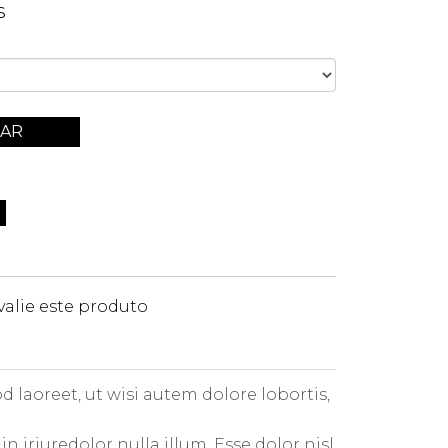
s
AR
valie este produto
 laoreet, ut wisi autem dolore lobortis,
 iriuredolor nulla illum. Esse dolor nisl