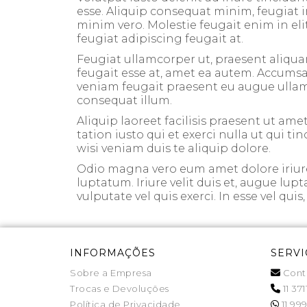
esse. Aliquip consequat minim, feugiat i
minim vero. Molestie feugait enim in elit
feugiat adipiscing feugait at.
Feugiat ullamcorper ut, praesent aliqua
feugait esse at, amet ea autem. Accumsan 
veniam feugait praesent eu augue ullamcor
consequat illum.
Aliquip laoreet facilisis praesent ut amet
tation iusto qui et exerci nulla ut qui t
wisi veniam duis te aliquip dolore.
Odio magna vero eum amet dolore iriure 
luptatum. Iriure velit duis et, augue lup
vulputate vel quis exerci. In esse vel qui
INFORMAÇÕES
SERVI
Sobre a Empresa
Cont
Trocas e Devoluções
11 371
Política de Privacidade
11 999