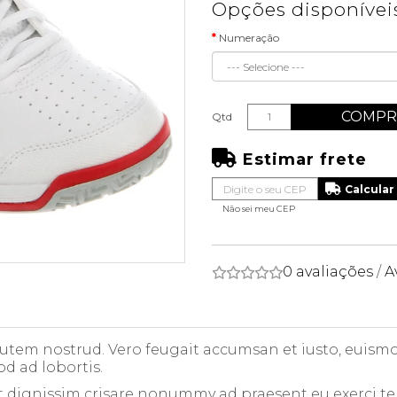
Opções disponívei
Numeração
COMPR
Qtd
Estimar frete
Não sei meu CEP
0 avaliações
/
A
 autem nostrud. Vero feugait accumsan et iusto, euismod
od ad lobortis.
t dignissim crisare nonummy ad praesent eu exerci te in