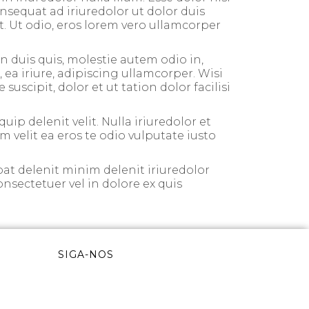
nsequat ad iriuredolor ut dolor duis
it. Ut odio, eros lorem vero ullamcorper
 duis quis, molestie autem odio in,
 ea iriure, adipiscing ullamcorper. Wisi
scipit, dolor et ut tation dolor facilisi
uip delenit velit. Nulla iriuredolor et
um velit ea eros te odio vulputate iusto
at delenit minim delenit iriuredolor
onsectetuer vel in dolore ex quis
SIGA-NOS