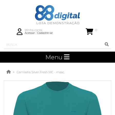
0
Minha conta
Acessar
/
Cadastre-se
Menu
Camiseta Silver Fresh MC - masc.