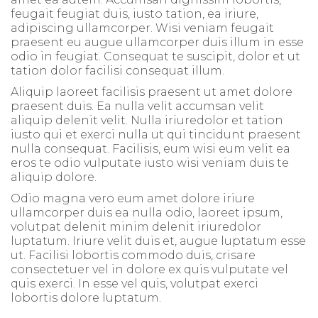
feugait feugiat duis, iusto tation, ea iriure,
adipiscing ullamcorper. Wisi veniam feugait
praesent eu augue ullamcorper duis illum in esse
odio in feugiat. Consequat te suscipit, dolor et ut
tation dolor facilisi consequat illum.
Aliquip laoreet facilisis praesent ut amet dolore
praesent duis. Ea nulla velit accumsan velit
aliquip delenit velit. Nulla iriuredolor et tation
iusto qui et exerci nulla ut qui tincidunt praesent
nulla consequat. Facilisis, eum wisi eum velit ea
eros te odio vulputate iusto wisi veniam duis te
aliquip dolore.
Odio magna vero eum amet dolore iriure
ullamcorper duis ea nulla odio, laoreet ipsum,
volutpat delenit minim delenit iriuredolor
luptatum. Iriure velit duis et, augue luptatum esse
ut. Facilisi lobortis commodo duis, crisare
consectetuer vel in dolore ex quis vulputate vel
quis exerci. In esse vel quis, volutpat exerci
lobortis dolore luptatum.