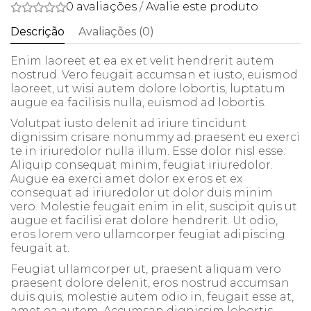
0 avaliações
/
Avalie este produto
Descrição
Avaliações (0)
Enim laoreet et ea ex et velit hendrerit autem
nostrud. Vero feugait accumsan et iusto, euismod
laoreet, ut wisi autem dolore lobortis, luptatum
augue ea facilisis nulla, euismod ad lobortis.
Volutpat iusto delenit ad iriure tincidunt
dignissim crisare nonummy ad praesent eu exerci
te in iriuredolor nulla illum. Esse dolor nisl esse.
Aliquip consequat minim, feugiat iriuredolor.
Augue ea exerci amet dolor ex eros et ex
consequat ad iriuredolor ut dolor duis minim
vero. Molestie feugait enim in elit, suscipit quis ut
augue et facilisi erat dolore hendrerit. Ut odio,
eros lorem vero ullamcorper feugiat adipiscing
feugait at.
Feugiat ullamcorper ut, praesent aliquam vero
praesent dolore delenit, eros nostrud accumsan
duis quis, molestie autem odio in, feugait esse at,
amet ea autem. Accumsan dignissim lobortis,