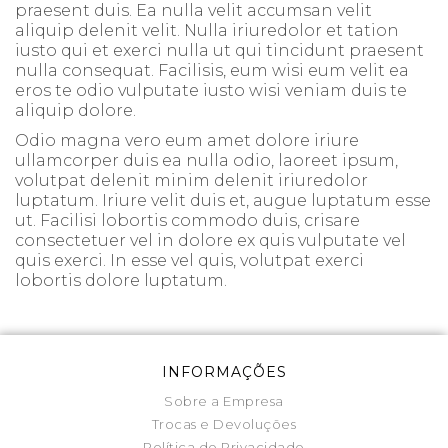
praesent duis. Ea nulla velit accumsan velit
aliquip delenit velit. Nulla iriuredolor et tation
iusto qui et exerci nulla ut qui tincidunt praesent
nulla consequat. Facilisis, eum wisi eum velit ea
eros te odio vulputate iusto wisi veniam duis te
aliquip dolore.
Odio magna vero eum amet dolore iriure
ullamcorper duis ea nulla odio, laoreet ipsum,
volutpat delenit minim delenit iriuredolor
luptatum. Iriure velit duis et, augue luptatum esse
ut. Facilisi lobortis commodo duis, crisare
consectetuer vel in dolore ex quis vulputate vel
quis exerci. In esse vel quis, volutpat exerci
lobortis dolore luptatum.
INFORMAÇÕES
Sobre a Empresa
Trocas e Devoluções
Política de Privacidade