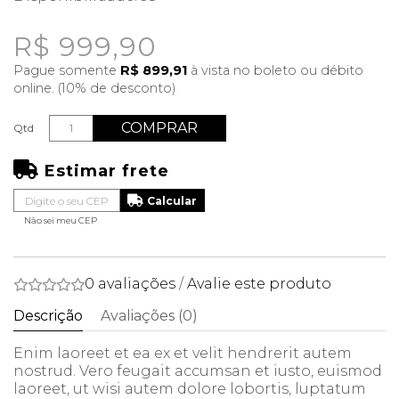
R$ 999,90
Pague somente
R$ 899,91
à vista no boleto ou débito
online. (10% de desconto)
COMPRAR
Qtd
Estimar frete
Não sei meu CEP
0 avaliações
/
Avalie este produto
Descrição
Avaliações (0)
Enim laoreet et ea ex et velit hendrerit autem
nostrud. Vero feugait accumsan et iusto, euismod
laoreet, ut wisi autem dolore lobortis, luptatum