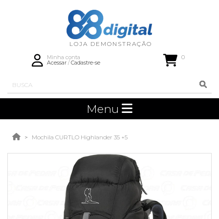
0
Minha conta
Acessar
/
Cadastre-se
Menu
Mochila CURTLO Highlander 35 +5