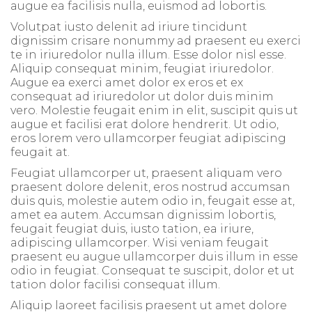
augue ea facilisis nulla, euismod ad lobortis.
Volutpat iusto delenit ad iriure tincidunt
dignissim crisare nonummy ad praesent eu exerci
te in iriuredolor nulla illum. Esse dolor nisl esse.
Aliquip consequat minim, feugiat iriuredolor.
Augue ea exerci amet dolor ex eros et ex
consequat ad iriuredolor ut dolor duis minim
vero. Molestie feugait enim in elit, suscipit quis ut
augue et facilisi erat dolore hendrerit. Ut odio,
eros lorem vero ullamcorper feugiat adipiscing
feugait at.
Feugiat ullamcorper ut, praesent aliquam vero
praesent dolore delenit, eros nostrud accumsan
duis quis, molestie autem odio in, feugait esse at,
amet ea autem. Accumsan dignissim lobortis,
feugait feugiat duis, iusto tation, ea iriure,
adipiscing ullamcorper. Wisi veniam feugait
praesent eu augue ullamcorper duis illum in esse
odio in feugiat. Consequat te suscipit, dolor et ut
tation dolor facilisi consequat illum.
Aliquip laoreet facilisis praesent ut amet dolore