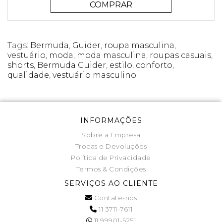
COMPRAR
Tags:
Bermuda
,
Guider
,
roupa masculina
,
vestuário
,
moda
,
moda masculina
,
roupas casuais
,
shorts
,
Bermuda Guider
,
estilo
,
conforto
,
qualidade
,
vestuário masculino.
INFORMAÇÕES
Sobre a Empresa
Trocas e Devoluções
Política de Privacidade
Termos & Condições
SERVIÇOS AO CLIENTE
Contate-nos
11 3711-7611
11 99901-5251