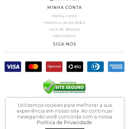
MINHA CONTA
Minha conta
Histórico de pedidos
Lista de desejos
Informativo
SIGA-NOS
Utilizamos cookies para melhorar a sua
Loja Demonstração 88digital - CNPJ: 11.217.673/0001-14
experiência em nosso site.
Ao continuar
Av. Queiroz Filho, 1700, cj. 603-B
navegando você concorda com a nossa
Política de Privacidade
.
Loja Demonstração 88digital © 2026