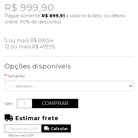
R$ 999,90
Pague somente
R$ 899,91
à vista no boleto ou débito
online. (10% de desconto)
5 ou mais R$ 599,94
12 ou mais R$ 499,95
Opções disponíveis
Tamanho
COMPRAR
Qtd
Estimar frete
Não sei meu CEP