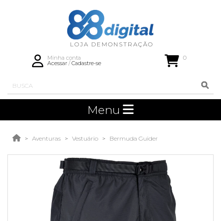
0
Minha conta
Acessar
/
Cadastre-se
Menu
Aventuras
Vestuário
Bermuda Guider