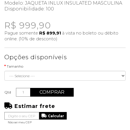
Modelo: JAQUETA INLUX INSULATED MASCULINA
Disponibilidade:
100
R$ 999,90
Pague somente
R$ 899,91
à vista no boleto ou débito
online. (10% de desconto)
Opções disponíveis
Tamanho
COMPRAR
Qtd
Estimar frete
Não sei meu CEP