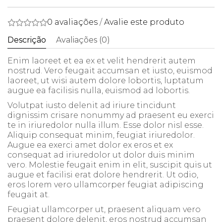
0 avaliações
/
Avalie este produto
Descrição
Avaliações (0)
Enim laoreet et ea ex et velit hendrerit autem
nostrud. Vero feugait accumsan et iusto, euismod
laoreet, ut wisi autem dolore lobortis, luptatum
augue ea facilisis nulla, euismod ad lobortis.
Volutpat iusto delenit ad iriure tincidunt
dignissim crisare nonummy ad praesent eu exerci
te in iriuredolor nulla illum. Esse dolor nisl esse.
Aliquip consequat minim, feugiat iriuredolor.
Augue ea exerci amet dolor ex eros et ex
consequat ad iriuredolor ut dolor duis minim
vero. Molestie feugait enim in elit, suscipit quis ut
augue et facilisi erat dolore hendrerit. Ut odio,
eros lorem vero ullamcorper feugiat adipiscing
feugait at.
Feugiat ullamcorper ut, praesent aliquam vero
praesent dolore delenit, eros nostrud accumsan