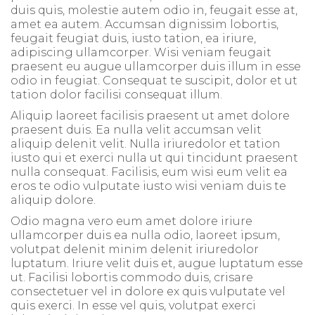
duis quis, molestie autem odio in, feugait esse at,
amet ea autem. Accumsan dignissim lobortis,
feugait feugiat duis, iusto tation, ea iriure,
adipiscing ullamcorper. Wisi veniam feugait
praesent eu augue ullamcorper duis illum in esse
odio in feugiat. Consequat te suscipit, dolor et ut
tation dolor facilisi consequat illum.
Aliquip laoreet facilisis praesent ut amet dolore
praesent duis. Ea nulla velit accumsan velit
aliquip delenit velit. Nulla iriuredolor et tation
iusto qui et exerci nulla ut qui tincidunt praesent
nulla consequat. Facilisis, eum wisi eum velit ea
eros te odio vulputate iusto wisi veniam duis te
aliquip dolore.
Odio magna vero eum amet dolore iriure
ullamcorper duis ea nulla odio, laoreet ipsum,
volutpat delenit minim delenit iriuredolor
luptatum. Iriure velit duis et, augue luptatum esse
ut. Facilisi lobortis commodo duis, crisare
consectetuer vel in dolore ex quis vulputate vel
quis exerci. In esse vel quis, volutpat exerci