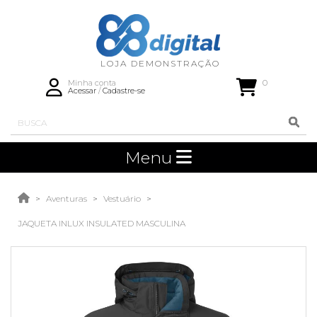
0
Minha conta
Acessar
/
Cadastre-se
Menu
Aventuras
Vestuário
JAQUETA INLUX INSULATED MASCULINA