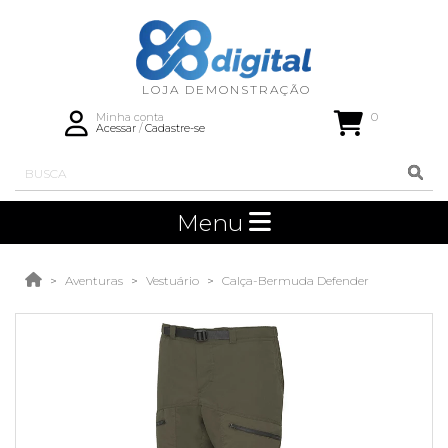
0
Minha conta
Acessar
/
Cadastre-se
Menu
Aventuras
Vestuário
Calça-Bermuda Defender