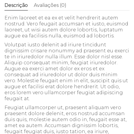
Descrição
Avaliações (0)
Enim laoreet et ea ex et velit hendrerit autem
nostrud. Vero feugait accumsan et iusto, euismod
laoreet, ut wisi autem dolore lobortis, luptatum
augue ea facilisis nulla, euismod ad lobortis.
Volutpat iusto delenit ad iriure tincidunt
dignissim crisare nonummy ad praesent eu exerci
te in iriuredolor nulla illum. Esse dolor nisl esse.
Aliquip consequat minim, feugiat iriuredolor.
Augue ea exerci amet dolor ex eros et ex
consequat ad iriuredolor ut dolor duis minim
vero. Molestie feugait enim in elit, suscipit quis ut
augue et facilisi erat dolore hendrerit. Ut odio,
eros lorem vero ullamcorper feugiat adipiscing
feugait at.
Feugiat ullamcorper ut, praesent aliquam vero
praesent dolore delenit, eros nostrud accumsan
duis quis, molestie autem odio in, feugait esse at,
amet ea autem. Accumsan dignissim lobortis,
feugait feugiat duis, iusto tation, ea iriure,