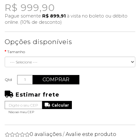
R$ 999,90
Pague somente
R$ 899,91
à vista no boleto ou débito
online. (10% de desconto)
Opções disponíveis
Tamanho
COMPRAR
Qtd
Estimar frete
Não sei meu CEP
0 avaliações
/
Avalie este produto