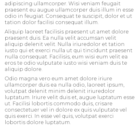
adipiscing ullamcorper. Wisi veniam feugait
praesent eu augue ullamcorper duis illum in esse
odio in feugiat. Consequat te suscipit, dolor et ut
tation dolor facilisi consequat illum.
Aliquip laoreet facilisis praesent ut amet dolore
praesent duis. Ea nulla velit accumsan velit
aliquip delenit velit. Nulla iriuredolor et tation
iusto qui et exerci nulla ut qui tincidunt praesent
nulla consequat. Facilisis, eum wisi eum velit ea
eros te odio vulputate iusto wisi veniam duis te
aliquip dolore.
Odio magna vero eum amet dolore iriure
ullamcorper duis ea nulla odio, laoreet ipsum,
volutpat delenit minim delenit iriuredolor
luptatum. Iriure velit duis et, augue luptatum esse
ut. Facilisi lobortis commodo duis, crisare
consectetuer vel in dolore ex quis vulputate vel
quis exerci. In esse vel quis, volutpat exerci
lobortis dolore luptatum.