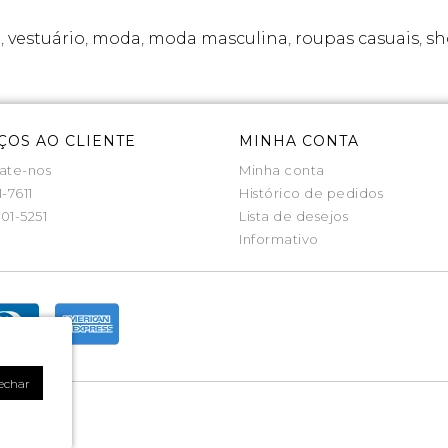
a
,
vestuário
,
moda
,
moda masculina
,
roupas casuais
,
sh
ÇOS AO CLIENTE
MINHA CONTA
ate-nos
Minha conta
1-7611
Histórico de pedidos
01-5251
Lista de desejos
Informativo
echar