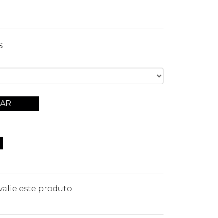
s
AR
valie este produto