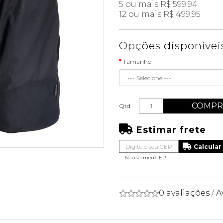
5 ou mais R$ 599,94
12 ou mais R$ 499,95
Opções disponívei
Tamanho
COMPR
Qtd
Estimar frete
Não sei meu CEP
0 avaliações
/
A