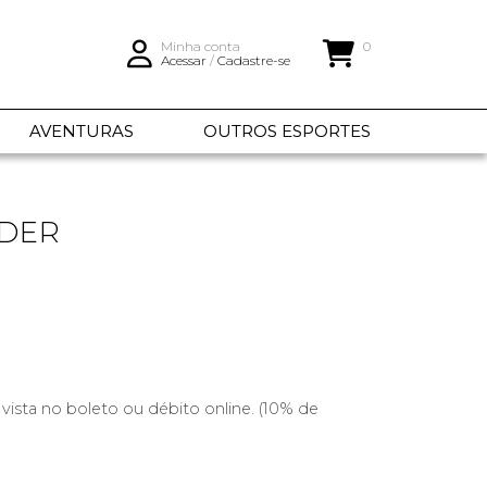
Minha conta
0
Acessar
/
Cadastre-se
AVENTURAS
OUTROS ESPORTES
DER
r
 vista no boleto ou débito online. (10% de