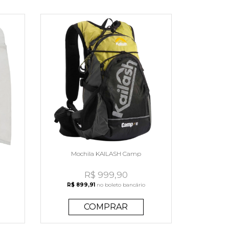
Mochila KAILASH Camp
R$ 999,90
R$ 899,91
no boleto bancário
COMPRAR