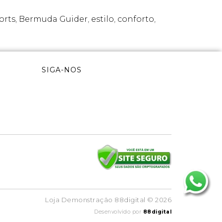
orts
,
Bermuda Guider
,
estilo
,
conforto
,
SIGA-NOS
Loja Demonstração 88digital © 2026
Desenvolvido por
88digital