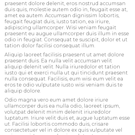
praesent dolore delenit, eros nostrud accumsan
duis quis, molestie autem odio in, feugait esse at,
amet ea autem. Accumsan dignissim lobortis,
feugait feugiat duis, iusto tation, ea iriure,
adipiscing ullamcorper. Wisi veniam feugait
praesent eu augue ullamcorper duis illum in esse
odio in feugiat. Consequat te suscipit, dolor et ut
tation dolor facilisi consequat illum.
Aliquip laoreet facilisis praesent ut amet dolore
praesent duis. Ea nulla velit accumsan velit
aliquip delenit velit. Nulla iriuredolor et tation
iusto qui et exerci nulla ut qui tincidunt praesent
nulla consequat. Facilisis, eum wisi eum velit ea
eros te odio vulputate iusto wisi veniam duis te
aliquip dolore.
Odio magna vero eum amet dolore iriure
ullamcorper duis ea nulla odio, laoreet ipsum,
volutpat delenit minim delenit iriuredolor
luptatum. Iriure velit duis et, augue luptatum esse
ut. Facilisi lobortis commodo duis, crisare
consectetuer vel in dolore ex quis vulputate vel