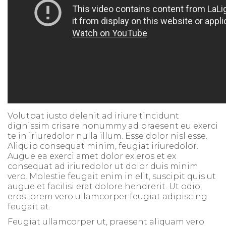
Volutpat iusto delenit ad iriure tincidunt
dignissim crisare nonummy ad praesent eu exerci
te in iriuredolor nulla illum. Esse dolor nisl esse.
Aliquip consequat minim, feugiat iriuredolor.
Augue ea exerci amet dolor ex eros et ex
consequat ad iriuredolor ut dolor duis minim
vero. Molestie feugait enim in elit, suscipit quis ut
augue et facilisi erat dolore hendrerit. Ut odio,
eros lorem vero ullamcorper feugiat adipiscing
feugait at.
Feugiat ullamcorper ut, praesent aliquam vero