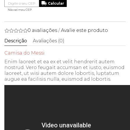
Não sei meu CEP
0 avaliações
/
Avalie este produto
Descrição
Avaliações (0)
Camisa do Messi
Enim laoreet et ea ex et velit hendrerit autem
nostrud. Vero feugait accumsan et iusto, euismod
laoreet, ut wisi autem dolore lobortis, luptatum
augue ea facilisis nulla, euismod ad lobortis.