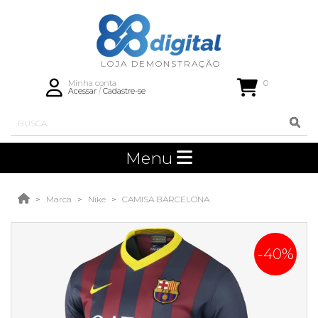
0
Minha conta
Acessar
/
Cadastre-se
Menu
Marca
Nike
CAMISA BARCELONA
-40%