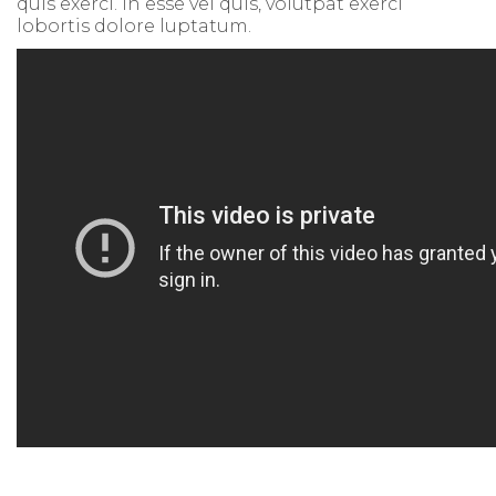
quis exerci. In esse vel quis, volutpat exerci
lobortis dolore luptatum.