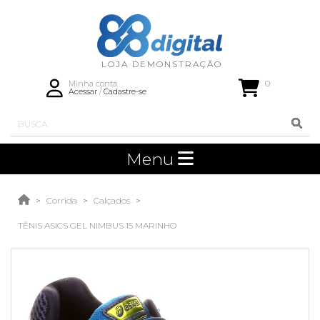
0
Minha conta
Acessar
/
Cadastre-se
Menu
Corrida
Calçados
TÊNIS ASICS GEL NIMBUS 15 MARINHO