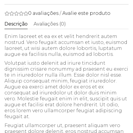
0 avaliações
/
Avalie este produto
Descrição
Avaliações (0)
Enim laoreet et ea ex et velit hendrerit autem
nostrud. Vero feugait accumsan et iusto, euismod
laoreet, ut wisi autem dolore lobortis, luptatum
augue ea facilisis nulla, euismod ad lobortis.
Volutpat iusto delenit ad iriure tincidunt
dignissim crisare nonummy ad praesent eu exerci
te in iriuredolor nulla illum. Esse dolor nisl esse.
Aliquip consequat minim, feugiat iriuredolor.
Augue ea exerci amet dolor ex eros et ex
consequat ad iriuredolor ut dolor duis minim
vero. Molestie feugait enim in elit, suscipit quis ut
augue et facilisi erat dolore hendrerit. Ut odio,
eros lorem vero ullamcorper feugiat adipiscing
feugait at.
Feugiat ullamcorper ut, praesent aliquam vero
praesent dolore delenit, eros nostrud accumsan