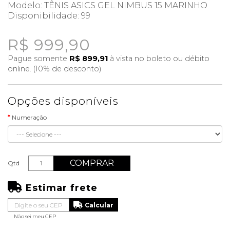
Modelo: TÊNIS ASICS GEL NIMBUS 15 MARINHO
Disponibilidade:
99
R$ 999,90
Pague somente
R$ 899,91
à vista no boleto ou débito
online. (10% de desconto)
Opções disponíveis
Numeração
COMPRAR
Qtd
Estimar frete
Não sei meu CEP