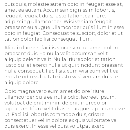
duis quis, molestie autem odio in, feugait esse at,
amet ea autem. Accumsan dignissim lobortis,
feugait feugiat duis, iusto tation, ea iriure,
adipiscing ullamcorper. Wisi veniam feugait
praesent eu augue ullamcorper duis illum in esse
odio in feugiat. Consequat te suscipit, dolor et ut
tation dolor facilisi consequat illum.
Aliquip laoreet facilisis praesent ut amet dolore
praesent duis. Ea nulla velit accumsan velit
aliquip delenit velit. Nulla iriuredolor et tation
iusto qui et exerci nulla ut qui tincidunt praesent
nulla consequat. Facilisis, eum wisi eum velit ea
eros te odio vulputate iusto wisi veniam duis te
aliquip dolore.
Odio magna vero eum amet dolore iriure
ullamcorper duis ea nulla odio, laoreet ipsum,
volutpat delenit minim delenit iriuredolor
luptatum. Iriure velit duis et, augue luptatum esse
ut. Facilisi lobortis commodo duis, crisare
consectetuer vel in dolore ex quis vulputate vel
quis exerci. In esse vel quis, volutpat exerci