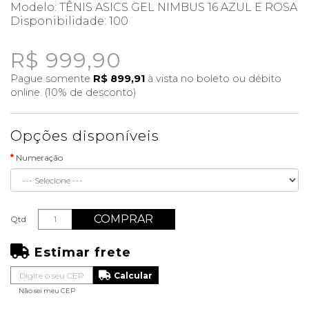
Modelo: TÊNIS ASICS GEL NIMBUS 16 AZUL E ROSA
Disponibilidade:
100
R$ 999,90
Pague somente
R$ 899,91
à vista no boleto ou débito
online. (10% de desconto)
Opções disponíveis
Numeração
COMPRAR
Qtd
Estimar frete
Não sei meu CEP