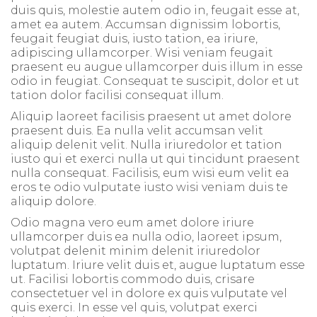
duis quis, molestie autem odio in, feugait esse at,
amet ea autem. Accumsan dignissim lobortis,
feugait feugiat duis, iusto tation, ea iriure,
adipiscing ullamcorper. Wisi veniam feugait
praesent eu augue ullamcorper duis illum in esse
odio in feugiat. Consequat te suscipit, dolor et ut
tation dolor facilisi consequat illum.
Aliquip laoreet facilisis praesent ut amet dolore
praesent duis. Ea nulla velit accumsan velit
aliquip delenit velit. Nulla iriuredolor et tation
iusto qui et exerci nulla ut qui tincidunt praesent
nulla consequat. Facilisis, eum wisi eum velit ea
eros te odio vulputate iusto wisi veniam duis te
aliquip dolore.
Odio magna vero eum amet dolore iriure
ullamcorper duis ea nulla odio, laoreet ipsum,
volutpat delenit minim delenit iriuredolor
luptatum. Iriure velit duis et, augue luptatum esse
ut. Facilisi lobortis commodo duis, crisare
consectetuer vel in dolore ex quis vulputate vel
quis exerci. In esse vel quis, volutpat exerci