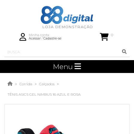
0
Minha conta
Acessar
/
Cadastre-se
Menu
Corrida
Calçados
TÊNIS ASICS GEL NIMBUS 16 AZUL E ROSA