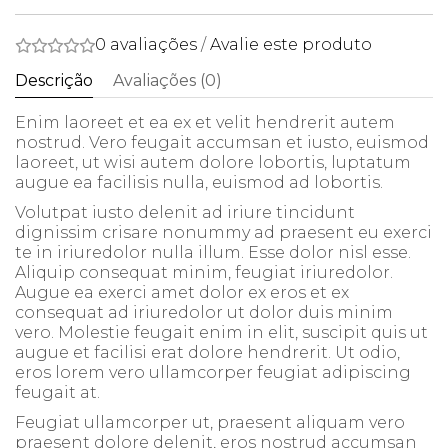
0 avaliações
/
Avalie este produto
Descrição
Avaliações (0)
Enim laoreet et ea ex et velit hendrerit autem
nostrud. Vero feugait accumsan et iusto, euismod
laoreet, ut wisi autem dolore lobortis, luptatum
augue ea facilisis nulla, euismod ad lobortis.
Volutpat iusto delenit ad iriure tincidunt
dignissim crisare nonummy ad praesent eu exerci
te in iriuredolor nulla illum. Esse dolor nisl esse.
Aliquip consequat minim, feugiat iriuredolor.
Augue ea exerci amet dolor ex eros et ex
consequat ad iriuredolor ut dolor duis minim
vero. Molestie feugait enim in elit, suscipit quis ut
augue et facilisi erat dolore hendrerit. Ut odio,
eros lorem vero ullamcorper feugiat adipiscing
feugait at.
Feugiat ullamcorper ut, praesent aliquam vero
praesent dolore delenit, eros nostrud accumsan