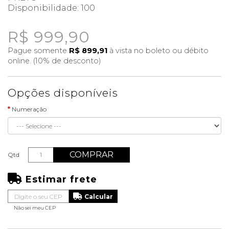
Disponibilidade:
100
R$ 999,90
Pague somente
R$ 899,91
à vista no boleto ou débito
online. (10% de desconto)
Opções disponíveis
Numeração
COMPRAR
Qtd
Estimar frete
Não sei meu CEP