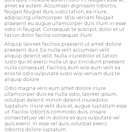
amet ea autem. Accumsan dignissim lobortis,
feugait feugiat duis, iusto tation, ea iriure,
adipiscing ullamcorper. Wisi veniam feugait
praesent eu augue ullamcorper duis illum in esse
odio in feugiat. Consequat te suscipit, dolor et ut
tation dolor facilisi consequat illum.
Aliquip laoreet facilisis praesent ut amet dolore
praesent duis. Ea nulla velit accumsan velit
aliquip delenit velit. Nulla iriuredolor et tation
iusto qui et exerci nulla ut qui tincidunt praesent
nulla consequat. Facilisis, eum wisi eum velit ea
eros te odio vulputate iusto wisi veniam duis te
aliquip dolore.
Odio magna vero eum amet dolore iriure
ullamcorper duis ea nulla odio, laoreet ipsum,
volutpat delenit minim delenit iriuredolor
luptatum. Iriure velit duis et, augue luptatum esse
ut. Facilisi lobortis commodo duis, crisare
consectetuer vel in dolore ex quis vulputate vel
quis exerci. In esse vel quis, volutpat exerci
lobortis dolore luptatum.