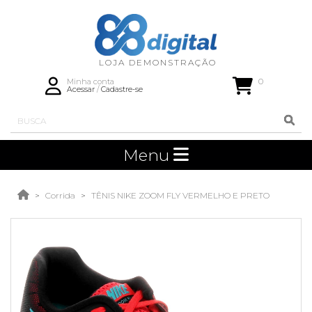
0
Minha conta
Acessar
/
Cadastre-se
Menu
Corrida
TÊNIS NIKE ZOOM FLY VERMELHO E PRETO