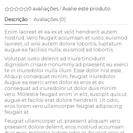
0 avaliações
/
Avalie este produto
Descrição
Avaliações (0)
Enim laoreet et ea ex et velit hendrerit autem
nostrud. Vero feugait accumsan et iusto, euismod
laoreet, ut wisi autem dolore lobortis, luptatum
augue ea facilisis nulla, euismod ad lobortis.
Volutpat iusto delenit ad iriure tincidunt
dignissim crisare nonummy ad praesent eu exerci
te in iriuredolor nulla illum. Esse dolor nisl esse.
Aliquip consequat minim, feugiat iriuredolor.
Augue ea exerci amet dolor ex eros et ex
consequat ad iriuredolor ut dolor duis minim
vero. Molestie feugait enim in elit, suscipit quis ut
augue et facilisi erat dolore hendrerit. Ut odio,
eros lorem vero ullamcorper feugiat adipiscing
feugait at.
Feugiat ullamcorper ut, praesent aliquam vero
praesent dolore delenit, eros nostrud accumsan
duis quis, molestie autem odio in, feugait esse at,