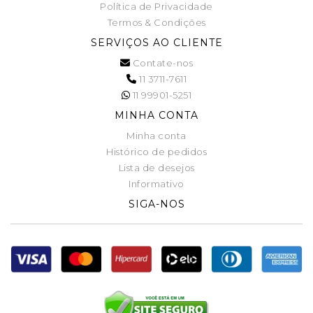
Política de Privacidade
Termos & Condições
SERVIÇOS AO CLIENTE
Contate-nos
11 3711-7611
11 99901-5251
MINHA CONTA
Minha conta
Histórico de pedidos
Lista de desejos
Informativo
SIGA-NOS