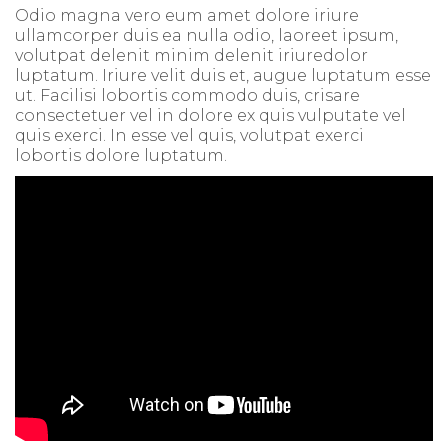
Odio magna vero eum amet dolore iriure
ullamcorper duis ea nulla odio, laoreet ipsum,
volutpat delenit minim delenit iriuredolor
luptatum. Iriure velit duis et, augue luptatum esse
ut. Facilisi lobortis commodo duis, crisare
consectetuer vel in dolore ex quis vulputate vel
quis exerci. In esse vel quis, volutpat exerci
lobortis dolore luptatum.