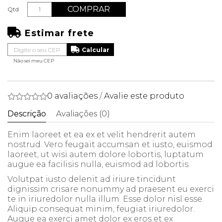
COMPRAR
Qtd
Estimar frete
Não sei meu CEP
0 avaliações
/
Avalie este produto
Descrição
Avaliações (0)
Enim laoreet et ea ex et velit hendrerit autem
nostrud. Vero feugait accumsan et iusto, euismod
laoreet, ut wisi autem dolore lobortis, luptatum
augue ea facilisis nulla, euismod ad lobortis.
Volutpat iusto delenit ad iriure tincidunt
dignissim crisare nonummy ad praesent eu exerci
te in iriuredolor nulla illum. Esse dolor nisl esse.
Aliquip consequat minim, feugiat iriuredolor.
Augue ea exerci amet dolor ex eros et ex