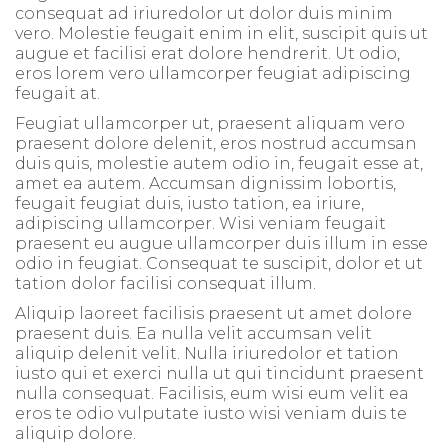
consequat ad iriuredolor ut dolor duis minim
vero. Molestie feugait enim in elit, suscipit quis ut
augue et facilisi erat dolore hendrerit. Ut odio,
eros lorem vero ullamcorper feugiat adipiscing
feugait at.
Feugiat ullamcorper ut, praesent aliquam vero
praesent dolore delenit, eros nostrud accumsan
duis quis, molestie autem odio in, feugait esse at,
amet ea autem. Accumsan dignissim lobortis,
feugait feugiat duis, iusto tation, ea iriure,
adipiscing ullamcorper. Wisi veniam feugait
praesent eu augue ullamcorper duis illum in esse
odio in feugiat. Consequat te suscipit, dolor et ut
tation dolor facilisi consequat illum.
Aliquip laoreet facilisis praesent ut amet dolore
praesent duis. Ea nulla velit accumsan velit
aliquip delenit velit. Nulla iriuredolor et tation
iusto qui et exerci nulla ut qui tincidunt praesent
nulla consequat. Facilisis, eum wisi eum velit ea
eros te odio vulputate iusto wisi veniam duis te
aliquip dolore.