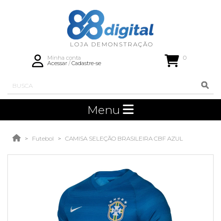
0
Minha conta
Acessar
/
Cadastre-se
Menu
Futebol
CAMISA SELEÇÃO BRASILEIRA CBF AZUL