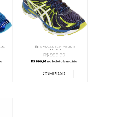
ZUL
TÊNIS ASICS GEL NIMBUS 15
MARINHO
R$ 999,90
io
R$ 899,91
no boleto bancário
COMPRAR