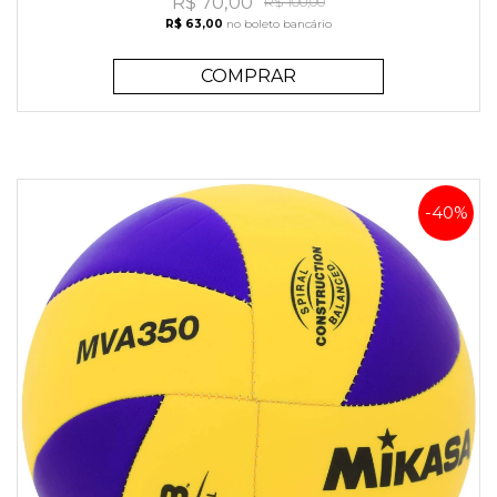
R$ 70,00
R$ 100,00
R$ 63,00
no boleto bancário
COMPRAR
-40%