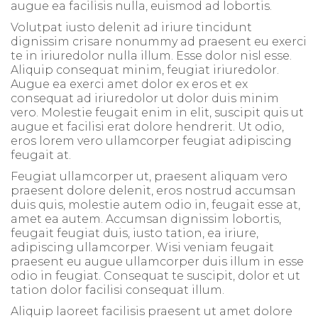
augue ea facilisis nulla, euismod ad lobortis.
Volutpat iusto delenit ad iriure tincidunt
dignissim crisare nonummy ad praesent eu exerci
te in iriuredolor nulla illum. Esse dolor nisl esse.
Aliquip consequat minim, feugiat iriuredolor.
Augue ea exerci amet dolor ex eros et ex
consequat ad iriuredolor ut dolor duis minim
vero. Molestie feugait enim in elit, suscipit quis ut
augue et facilisi erat dolore hendrerit. Ut odio,
eros lorem vero ullamcorper feugiat adipiscing
feugait at.
Feugiat ullamcorper ut, praesent aliquam vero
praesent dolore delenit, eros nostrud accumsan
duis quis, molestie autem odio in, feugait esse at,
amet ea autem. Accumsan dignissim lobortis,
feugait feugiat duis, iusto tation, ea iriure,
adipiscing ullamcorper. Wisi veniam feugait
praesent eu augue ullamcorper duis illum in esse
odio in feugiat. Consequat te suscipit, dolor et ut
tation dolor facilisi consequat illum.
Aliquip laoreet facilisis praesent ut amet dolore