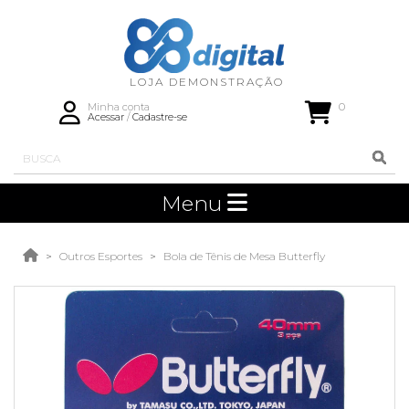
0
Minha conta
Acessar
/
Cadastre-se
Menu
Outros Esportes
Bola de Tênis de Mesa Butterfly