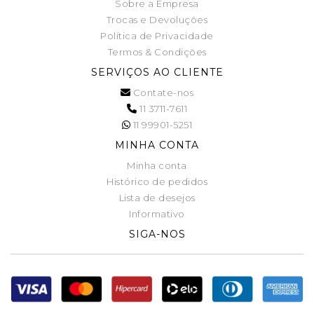
Sobre a Empresa
Trocas e Devoluções
Política de Privacidade
Termos & Condições
SERVIÇOS AO CLIENTE
Contate-nos
11 3711-7611
11 99901-5251
MINHA CONTA
Minha conta
Histórico de pedidos
Lista de desejos
Informativo
SIGA-NOS