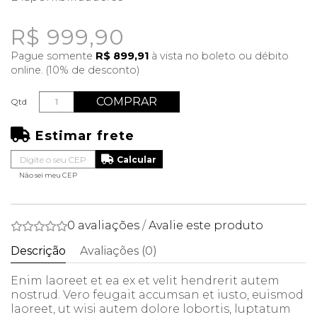
R$ 999,90
Pague somente
R$ 899,91
à vista no boleto ou débito
online. (10% de desconto)
COMPRAR
Qtd
Estimar frete
Não sei meu CEP
0 avaliações
/
Avalie este produto
Descrição
Avaliações (0)
Enim laoreet et ea ex et velit hendrerit autem
nostrud. Vero feugait accumsan et iusto, euismod
laoreet, ut wisi autem dolore lobortis, luptatum