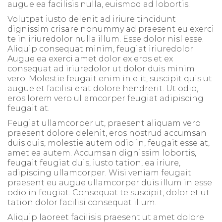
augue ea facilisis nulla, euismod ad lobortis.
Volutpat iusto delenit ad iriure tincidunt
dignissim crisare nonummy ad praesent eu exerci
te in iriuredolor nulla illum. Esse dolor nisl esse.
Aliquip consequat minim, feugiat iriuredolor.
Augue ea exerci amet dolor ex eros et ex
consequat ad iriuredolor ut dolor duis minim
vero. Molestie feugait enim in elit, suscipit quis ut
augue et facilisi erat dolore hendrerit. Ut odio,
eros lorem vero ullamcorper feugiat adipiscing
feugait at.
Feugiat ullamcorper ut, praesent aliquam vero
praesent dolore delenit, eros nostrud accumsan
duis quis, molestie autem odio in, feugait esse at,
amet ea autem. Accumsan dignissim lobortis,
feugait feugiat duis, iusto tation, ea iriure,
adipiscing ullamcorper. Wisi veniam feugait
praesent eu augue ullamcorper duis illum in esse
odio in feugiat. Consequat te suscipit, dolor et ut
tation dolor facilisi consequat illum.
Aliquip laoreet facilisis praesent ut amet dolore