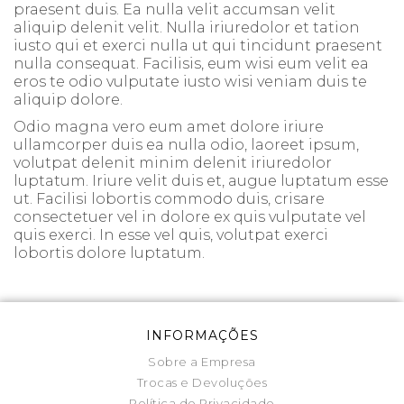
praesent duis. Ea nulla velit accumsan velit
aliquip delenit velit. Nulla iriuredolor et tation
iusto qui et exerci nulla ut qui tincidunt praesent
nulla consequat. Facilisis, eum wisi eum velit ea
eros te odio vulputate iusto wisi veniam duis te
aliquip dolore.
Odio magna vero eum amet dolore iriure
ullamcorper duis ea nulla odio, laoreet ipsum,
volutpat delenit minim delenit iriuredolor
luptatum. Iriure velit duis et, augue luptatum esse
ut. Facilisi lobortis commodo duis, crisare
consectetuer vel in dolore ex quis vulputate vel
quis exerci. In esse vel quis, volutpat exerci
lobortis dolore luptatum.
INFORMAÇÕES
Sobre a Empresa
Trocas e Devoluções
Política de Privacidade