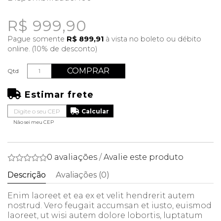
R$ 999,90
Pague somente
R$ 899,91
à vista no boleto ou débito
online. (10% de desconto)
COMPRAR
Qtd
Estimar frete
Não sei meu CEP
0 avaliações
/
Avalie este produto
Descrição
Avaliações (0)
Enim laoreet et ea ex et velit hendrerit autem
nostrud. Vero feugait accumsan et iusto, euismod
laoreet, ut wisi autem dolore lobortis, luptatum