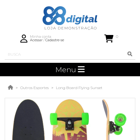
0
Minha conta
Acessar
/
Cadastre-se
Menu
Outros Esportes
Long Board Flying Sunset