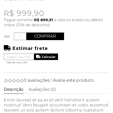
R$ 999,90
Pague somente
R$ 899,91
à vista no boleto ou débito
online. (10% de desconto)
COMPRAR
Qtd
Estimar frete
Não sei meu CEP
0 avaliações
/
Avalie este produto
Descrição
Avaliações (0)
Enim laoreet et ea ex et velit hendrerit autem
nostrud. Vero feugait accumsan et iusto, euismod
laoreet, ut wisi autem dolore lobortis, luptatum