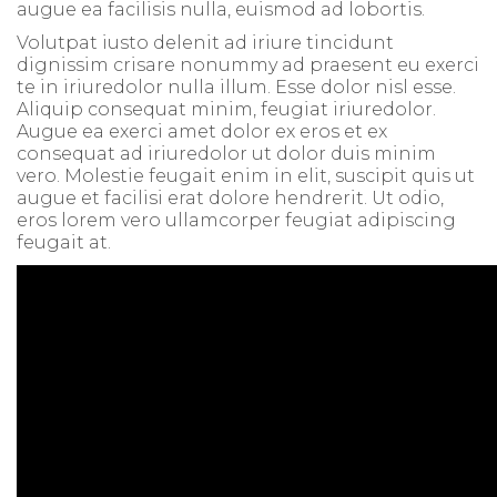
augue ea facilisis nulla, euismod ad lobortis.
Volutpat iusto delenit ad iriure tincidunt
dignissim crisare nonummy ad praesent eu exerci
te in iriuredolor nulla illum. Esse dolor nisl esse.
Aliquip consequat minim, feugiat iriuredolor.
Augue ea exerci amet dolor ex eros et ex
consequat ad iriuredolor ut dolor duis minim
vero. Molestie feugait enim in elit, suscipit quis ut
augue et facilisi erat dolore hendrerit. Ut odio,
eros lorem vero ullamcorper feugiat adipiscing
feugait at.