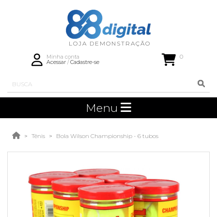
0
Minha conta
Acessar
/
Cadastre-se
Menu
Tênis
Bola Wilson Championship - 6 tubos