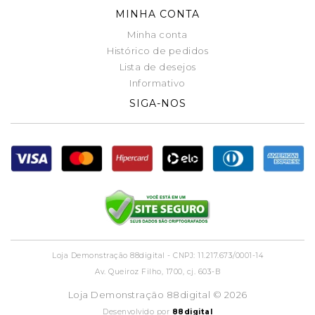
MINHA CONTA
Minha conta
Histórico de pedidos
Lista de desejos
Informativo
SIGA-NOS
Loja Demonstração 88digital - CNPJ: 11.217.673/0001-14
Av. Queiroz Filho, 1700, cj. 603-B
Loja Demonstração 88digital © 2026
Desenvolvido por
88digital