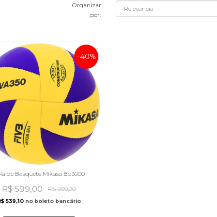
Organizar
por:
-40%
la de Basquete Mikasa Bd3000
R$ 599,00
R$ 999,90
$ 539,10
no boleto bancário