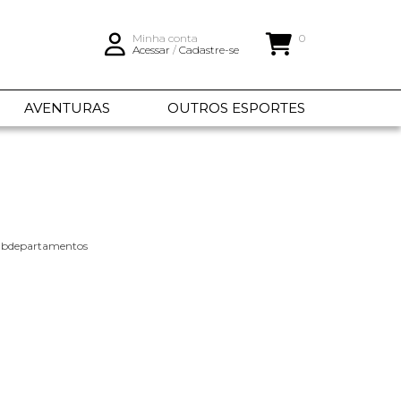
Minha conta
0
Acessar
/
Cadastre-se
AVENTURAS
OUTROS ESPORTES
subdepartamentos