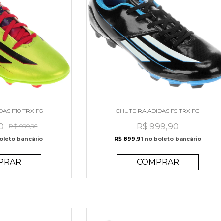
DAS F10 TRX FG
CHUTEIRA ADIDAS F5 TRX FG
0
R$ 999,90
R$ 999,90
oleto bancário
R$ 899,91
no boleto bancário
PRAR
COMPRAR