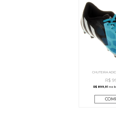
CHUTEIRA ADI
R$ 9
R$ 899,91
no b
COM