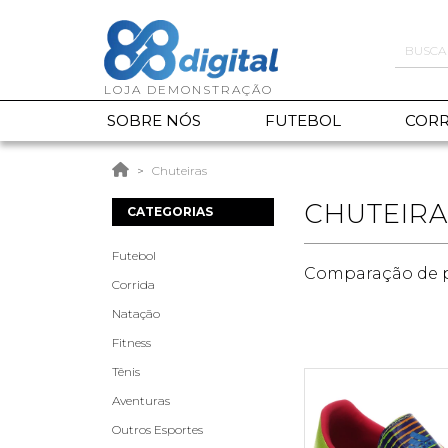
SOBRE NÓS
FUTEBOL
CORR
Chuteiras
CHUTEIRA
CATEGORIAS
Futebol
Comparação de p
Corrida
Natação
Fitness
Tênis
Aventuras
Outros Esportes