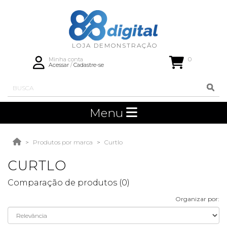
0
Minha conta
Acessar
/
Cadastre-se
Menu
Produtos por marca
Curtlo
CURTLO
Comparação de produtos (0)
Organizar por: