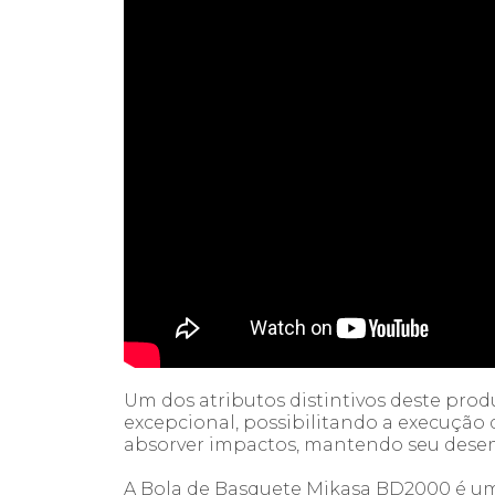
Um dos atributos distintivos deste prod
excepcional, possibilitando a execução
absorver impactos, mantendo seu desem
A Bola de Basquete Mikasa BD2000 é um 