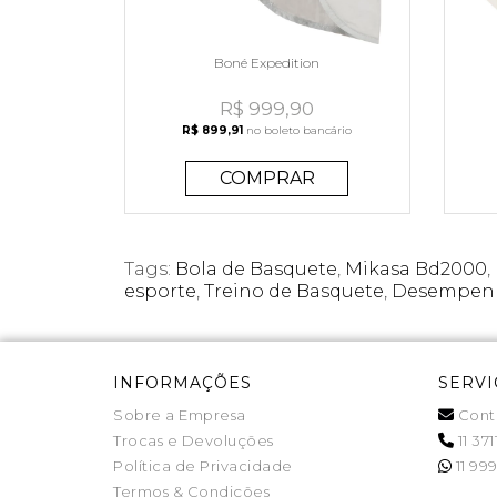
Boné Expedition
R$ 999,90
R$ 899,91
no boleto bancário
COMPRAR
Tags:
Bola de Basquete
,
Mikasa Bd2000
,
esporte
,
Treino de Basquete
,
Desempenh
INFORMAÇÕES
SERVI
Sobre a Empresa
Cont
Trocas e Devoluções
11 371
Política de Privacidade
11 999
Termos & Condições