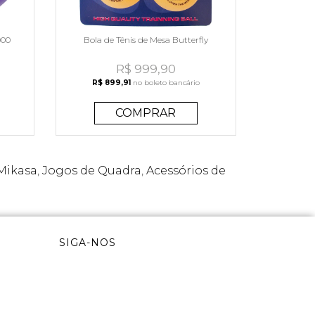
000
Bola de Tênis de Mesa Butterfly
R$ 999,90
R$ 899,91
no boleto bancário
COMPRAR
Mikasa
,
Jogos de Quadra
,
Acessórios de
SIGA-NOS