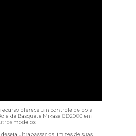
 recurso oferece um controle de bola
a Bola de Basquete Mikasa BD2000 em
utros modelos.
seja ultrapassar os limites de suas