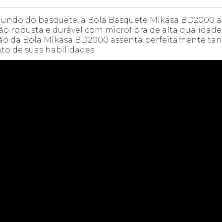
undo do basquete, a Bola Basquete Mikasa BD2000 a
ção robusta e durável com microfibra de alta qualidade
zação da Bola Mikasa BD2000 assenta perfeitamente 
to de suas habilidades.