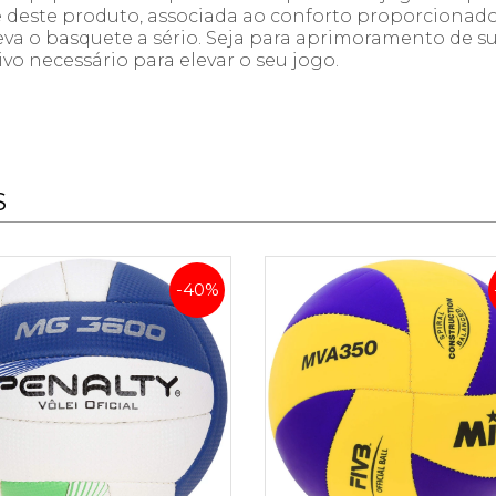
e deste produto, associada ao conforto proporcionad
va o basquete a sério. Seja para aprimoramento de s
ivo necessário para elevar o seu jogo.
S
-40%