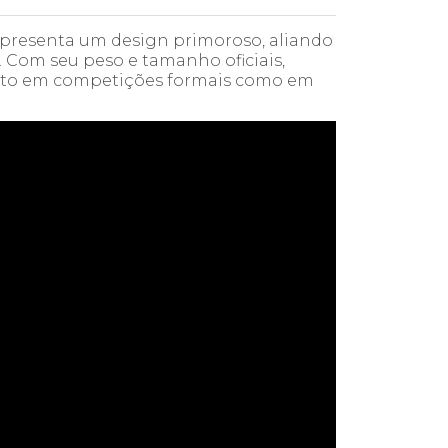
presenta um design primoroso, aliando
. Com seu peso e tamanho oficiais,
tanto em competições formais como em