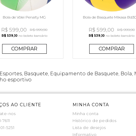
Bola de Vôlei Penalty MG
Bola de Basquete Mikasa Bd3
R$ 599,00
R$ 599,00
R$ 999,90
R$ 999,90
R$ 539,10
no boleto bancário
R$ 539,10
no boleto bancário
COMPRAR
COMPRAR
Esportes
,
Basquete
,
Equipamento de Basquete
,
Bola
,
o esportivo
ÇOS AO CLIENTE
MINHA CONTA
ate-nos
Minha conta
1-7611
Histórico de pedidos
01-5251
Lista de desejos
Informativo