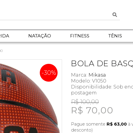
IDA
NATAÇÃO
FITNESS
TÊNIS
00
BOLA DE BAS
-30%
Marca:
Mikasa
Modelo: V1050
Disponibilidade:
Sob enc
postagem
R$ 100,00
R$ 70,00
Pague somente
R$ 63,00
à 
desconto)