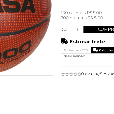
100 ou mais R$ 9,00
200 ou mais R$ 8,00
COMPR
Qtd
Estimar frete
Não sei meu CEP
0 avaliações
/
A